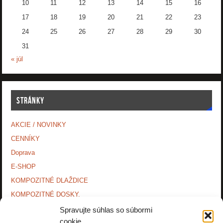
10
11
12
13
14
15
16
17
18
19
20
21
22
23
24
25
26
27
28
29
30
31
« júl
STRÁNKY
AKCIE / NOVINKY
CENNÍKY
Doprava
E-SHOP
KOMPOZITNÉ DLAŽDICE
KOMPOZITNÉ DOSKY.
KONTAKTY
Spravujte súhlas so súbormi
cookie
MONTÁŽNE NÁVODY