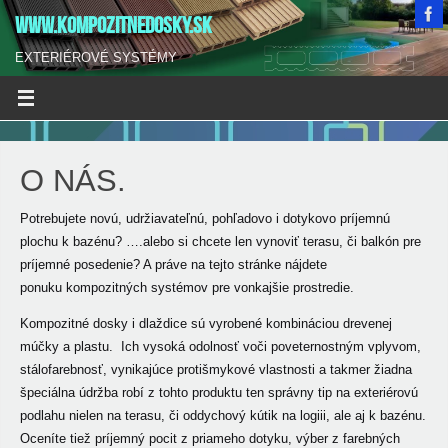
WWW.KOMPOZITNEDOSKY.SK
EXTERIÉROVÉ SYSTÉMY
O NÁS.
Potrebujete novú, udržiavateľnú, pohľadovo i dotykovo príjemnú
plochu k bazénu? ….alebo si chcete len vynoviť terasu, či balkón pre
príjemné posedenie? A práve na tejto stránke nájdete
ponuku kompozitných systémov pre vonkajšie prostredie.
Kompozitné dosky i dlaždice sú vyrobené kombináciou drevenej
múčky a plastu. Ich vysoká odolnosť voči poveternostným vplyvom,
stálofarebnosť, vynikajúce protišmykové vlastnosti a takmer žiadna
špeciálna údržba robí z tohto produktu ten správny tip na exteriérovú
podlahu nielen na terasu, či oddychový kútik na logiii, ale aj k bazénu.
Oceníte tiež príjemný pocit z priameho dotyku, výber z farebných