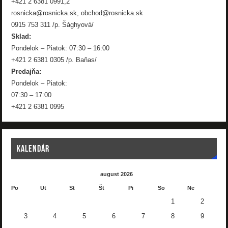
+421 2 6381 0991,2
rosnicka@rosnicka.sk, obchod@rosnicka.sk
0915 753 311 /p. Šághyová/
Sklad:
Pondelok – Piatok: 07:30 – 16:00
+421 2 6381 0305 /p. Baňas/
Predajňa:
Pondelok – Piatok:
07:30 – 17:00
+421 2 6381 0995
KALENDÁR
august 2026
Po
Ut
St
Št
Pi
So
Ne
1
2
3
4
5
6
7
8
9