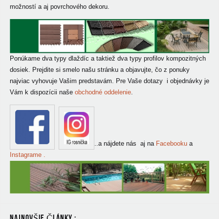
možností a aj povrchového dekoru.
Ponúkame dva typy dlaždíc a taktiež dva typy profilov kompozitných
dosiek. Prejdite si smelo našu stránku a objavujte, čo z ponuky
najviac vyhovuje Vašim predstavám. Pre Vaše dotazy i objednávky je
Vám k dispozícii naše
obchodné oddelenie
.
..a nájdete nás aj na
Facebooku
a
Instagrame .
NAJNOVŠIE ČLÁNKY :