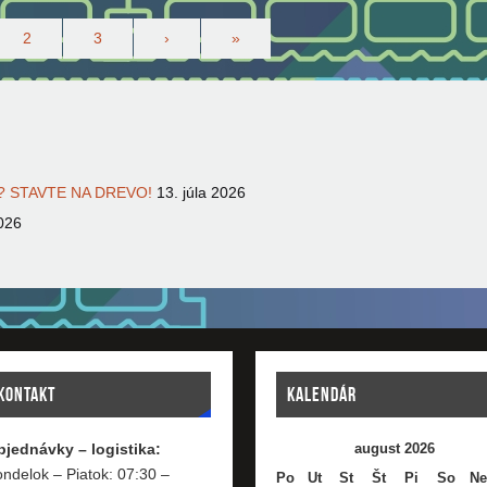
2
3
›
»
 STAVTE NA DREVO!
13. júla 2026
026
KONTAKT
KALENDÁR
bjednávky – logistika:
august 2026
ndelok – Piatok: 07:30 –
Po
Ut
St
Št
Pi
So
Ne