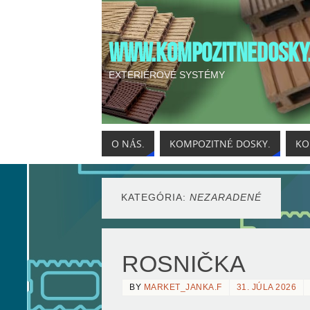
WWW.KOMPOZITNEDOSKY
EXTERIÉROVÉ SYSTÉMY
O NÁS.
KOMPOZITNÉ DOSKY.
KO
KATEGÓRIA:
NEZARADENÉ
ROSNIČKA
BY
MARKET_JANKA.F
31. JÚLA 2026