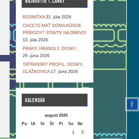
NAJNOVŠIE ČLÁNKY
ROSNIČKA
31. júla 2026
CHCETE MAŤ DOMA KÚSOK
PRÍRODY? STAVTE NA DREVO!
13. júla 2026
PRAHY, HRANOLY, DOSKY…
29. júna 2026
TATRANSKÝ PROFIL, DOSKY,
DLÁŽKOVICA
17. júna 2026
KALENDÁR
august 2026
Po
Ut
St
Št
Pi
So
Ne
1
2