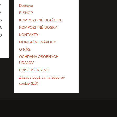
2
Doprava
9
E-SHOP
6
KOMPOZITNÉ DLAŽDICE
KOMPOZITNÉ DOSKY.
3
KONTAKTY
0
MONTÁŽNE NÁVODY
O NÁS.
OCHRANA OSOBNÝCH
ÚDAJOV
PRÍSLUŠENSTVO.
Zásady používania súborov
cookie (EÚ)