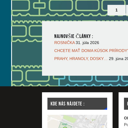
1
NAJNOVŠIE ČLÁNKY :
ROSNIČKA
31. júla 2026
CHCETE MAŤ DOMA KÚSOK PRÍRODY?
PRAHY, HRANOLY, DOSKY…
29. júna 2
KDE NÁS NÁJDETE :
O
Po