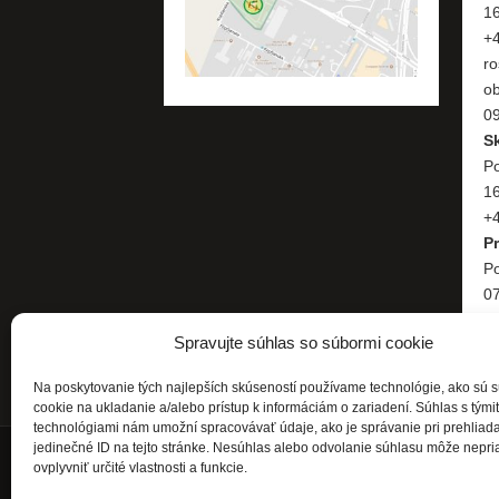
1
+
ro
o
09
S
Po
1
+4
P
Po
07
+
Spravujte súhlas so súbormi cookie
Na poskytovanie tých najlepších skúseností používame technológie, ako sú 
cookie na ukladanie a/alebo prístup k informáciám o zariadení. Súhlas s tými
technológiami nám umožní spracovávať údaje, ako je správanie pri prehliad
jedinečné ID na tejto stránke. Nesúhlas alebo odvolanie súhlasu môže nepri
ovplyvniť určité vlastnosti a funkcie.