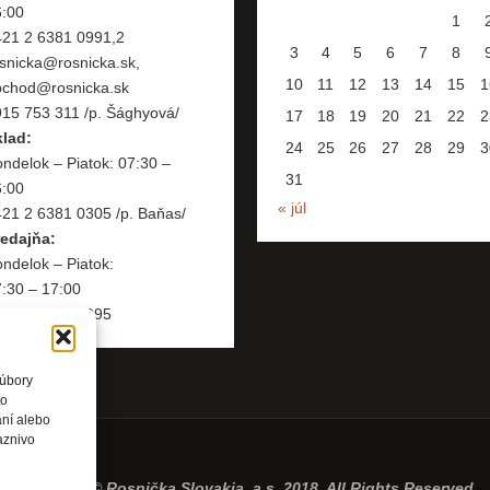
6:00
1
421 2 6381 0991,2
3
4
5
6
7
8
snicka@rosnicka.sk,
10
11
12
13
14
15
1
bchod@rosnicka.sk
15 753 311 /p. Šághyová/
17
18
19
20
21
22
2
klad:
24
25
26
27
28
29
3
ndelok – Piatok: 07:30 –
31
6:00
« júl
21 2 6381 0305 /p. Baňas/
redajňa:
ndelok – Piatok:
:30 – 17:00
421 2 6381 0995
súbory
to
aní alebo
aznivo
Copyright © Rosnička Slovakia, a.s. 2018. All Rights Reserved.