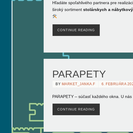
Hľadáte spoľahlivého partnera pre realiz
široký sortiment
stolárskych a nábytkov
CONTINUE READING
PARAPETY
BY
MARKET_JANKA.F
6. FEBRUÁRA 20
PARAPETY – súčasť každého okna. U nás 
CONTINUE READING