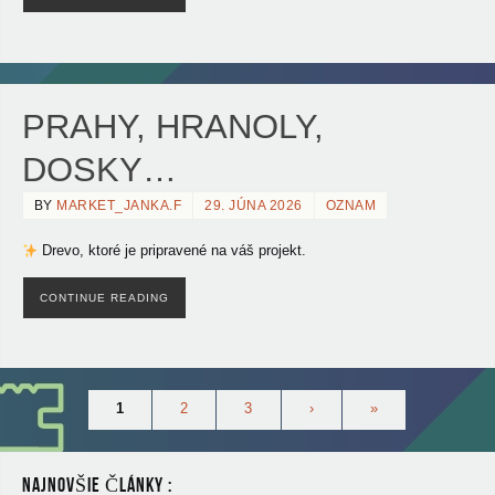
PRAHY, HRANOLY,
DOSKY…
BY
MARKET_JANKA.F
29. JÚNA 2026
OZNAM
Drevo, ktoré je pripravené na váš projekt.
CONTINUE READING
1
2
3
›
»
NAJNOVŠIE ČLÁNKY :