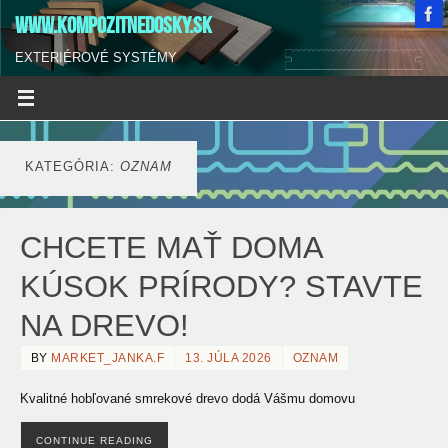
WWW.KOMPOZITNEDOSKY.SK
EXTERIÉROVÉ SYSTÉMY
KATEGÓRIA:
OZNAM
CHCETE MAŤ DOMA
KÚSOK PRÍRODY? STAVTE
NA DREVO!
BY
MARKET_JANKA.F
13. JÚLA 2026
OZNAM
Kvalitné hobľované smrekové drevo dodá Vášmu domovu
CONTINUE READING