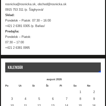
rosnicka@rosnicka.sk, obchod@rosnicka.sk
0915 753 311 /p. Šághyová/
Sklad:
Pondelok – Piatok: 07:30 – 16:00
+421 2 6381 0305 /p. Baňas/
Predajňa:
Pondelok – Piatok:
07:30 – 17:00
+421 2 6381 0995
KALENDÁR
august 2026
Po
Ut
St
Št
Pi
So
Ne
1
2
3
4
5
6
7
8
9
10
11
12
13
14
15
16