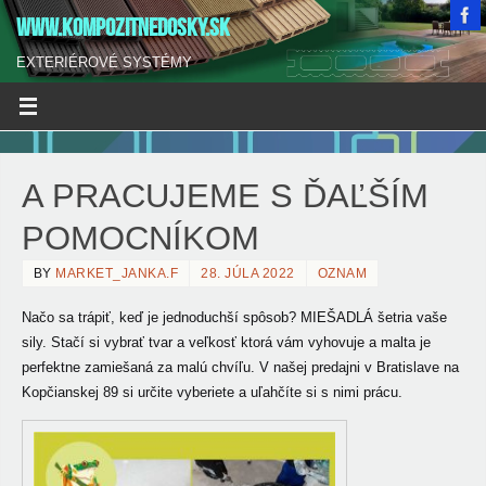
WWW.KOMPOZITNEDOSKY.SK
EXTERIÉROVÉ SYSTÉMY
A PRACUJEME S ĎAĽŠÍM
POMOCNÍKOM
BY
MARKET_JANKA.F
28. JÚLA 2022
OZNAM
Načo sa trápiť, keď je jednoduchší spôsob? MIEŠADLÁ
šetria vaše
sily. Stačí si vybrať tvar a veľkosť ktorá vám vyhovuje a malta je
perfektne zamiešaná za malú chvíľu. V našej predajni v Bratislave na
Kopčianskej 89 si určite vyberiete a uľahčíte si s nimi prácu.