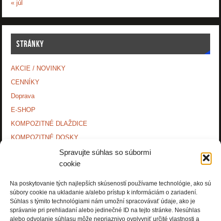
« júl
STRÁNKY
AKCIE / NOVINKY
CENNÍKY
Doprava
E-SHOP
KOMPOZITNÉ DLAŽDICE
KOMPOZITNÉ DOSKY.
KONTAKTY
Spravujte súhlas so súbormi
cookie
MONTÁŽNE NÁVODY
O NÁS.
Na poskytovanie tých najlepších skúseností používame technológie, ako sú
súbory cookie na ukladanie a/alebo prístup k informáciám o zariadení.
OCHRANA OSOBNÝCH ÚDAJOV
Súhlas s týmito technológiami nám umožní spracovávať údaje, ako je
PRÍSLUŠENSTVO.
správanie pri prehliadaní alebo jedinečné ID na tejto stránke. Nesúhlas
alebo odvolanie súhlasu môže nepriaznivo ovplyvniť určité vlastnosti a
Zásady používania súborov cookie (EÚ)