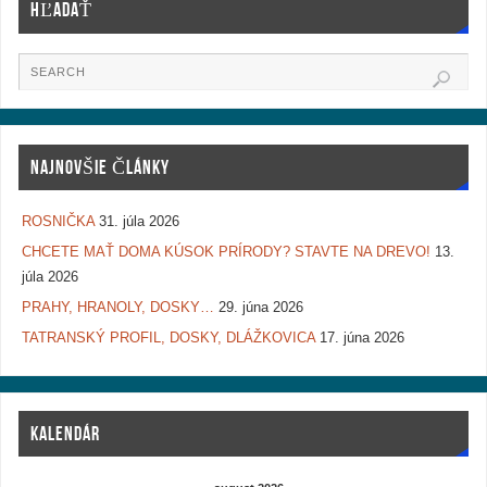
HĽADAŤ
NAJNOVŠIE ČLÁNKY
ROSNIČKA
31. júla 2026
CHCETE MAŤ DOMA KÚSOK PRÍRODY? STAVTE NA DREVO!
13.
júla 2026
PRAHY, HRANOLY, DOSKY…
29. júna 2026
TATRANSKÝ PROFIL, DOSKY, DLÁŽKOVICA
17. júna 2026
KALENDÁR