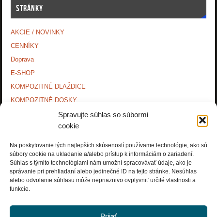
STRÁNKY
AKCIE / NOVINKY
CENNÍKY
Doprava
E-SHOP
KOMPOZITNÉ DLAŽDICE
KOMPOZITNÉ DOSKY.
KONTAKTY
Spravujte súhlas so súbormi
cookie
MONTÁŽNE NÁVODY
O NÁS.
Na poskytovanie tých najlepších skúseností používame technológie, ako sú
súbory cookie na ukladanie a/alebo prístup k informáciám o zariadení.
OCHRANA OSOBNÝCH ÚDAJOV
Súhlas s týmito technológiami nám umožní spracovávať údaje, ako je
PRÍSLUŠENSTVO.
správanie pri prehliadaní alebo jedinečné ID na tejto stránke. Nesúhlas
alebo odvolanie súhlasu môže nepriaznivo ovplyvniť určité vlastnosti a
Zásady používania súborov cookie (EÚ)
funkcie.
Prijať