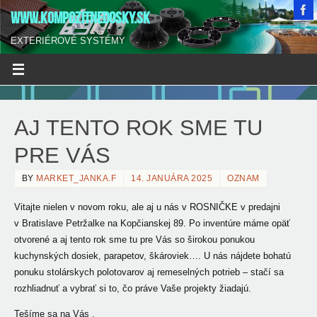
WWW.KOMPOZITNEDOSKY.SK
EXTERIÉROVÉ SYSTÉMY
AJ TENTO ROK SME TU
PRE VÁS
BY
MARKET_JANKA.F
14. JANUÁRA 2025
OZNAM
Vitajte nielen v novom roku, ale aj u nás v ROSNIČKE
v predajni
v Bratislave Petržalke na Kopčianskej 89. Po inventúre máme opäť
otvorené a aj tento rok sme tu pre Vás so širokou ponukou
kuchynských dosiek, parapetov, škároviek…. U nás nájdete bohatú
ponuku stolárskych polotovarov aj remeselných potrieb – stačí sa
rozhliadnuť a vybrať si to, čo práve Vaše projekty žiadajú.
Tešíme sa na Vás .