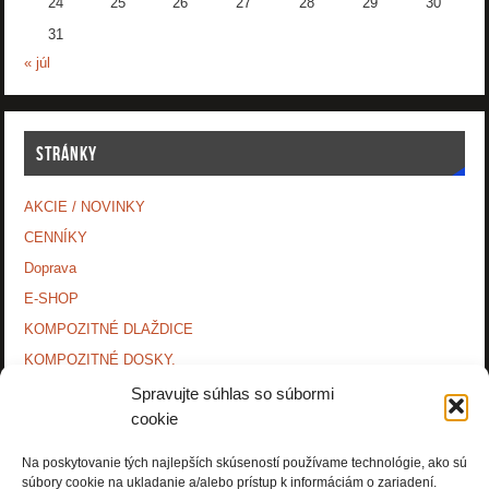
24
25
26
27
28
29
30
31
« júl
STRÁNKY
AKCIE / NOVINKY
CENNÍKY
Doprava
E-SHOP
KOMPOZITNÉ DLAŽDICE
KOMPOZITNÉ DOSKY.
KONTAKTY
Spravujte súhlas so súbormi
cookie
MONTÁŽNE NÁVODY
O NÁS.
Na poskytovanie tých najlepších skúseností používame technológie, ako sú
súbory cookie na ukladanie a/alebo prístup k informáciám o zariadení.
OCHRANA OSOBNÝCH ÚDAJOV