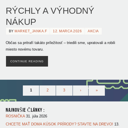
RÝCHLY A VÝHODNÝ
NÁKUP
BY
MARKET_JANKA.F
12. MARCA 2026
AKCIA
Občas sa pritrafí takáto príležitosť – triedili sme, upratovali a robili
miesto novému tovaru.
CONTINUE READING
1
2
3
›
»
NAJNOVŠIE ČLÁNKY :
ROSNIČKA
31. júla 2026
CHCETE MAŤ DOMA KÚSOK PRÍRODY? STAVTE NA DREVO!
13.