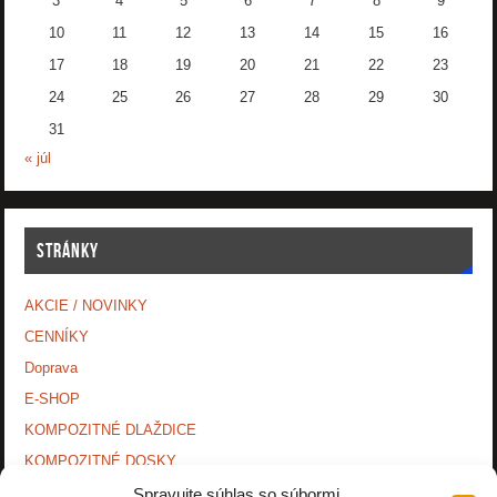
3
4
5
6
7
8
9
10
11
12
13
14
15
16
17
18
19
20
21
22
23
24
25
26
27
28
29
30
31
« júl
STRÁNKY
AKCIE / NOVINKY
CENNÍKY
Doprava
E-SHOP
KOMPOZITNÉ DLAŽDICE
KOMPOZITNÉ DOSKY.
KONTAKTY
Spravujte súhlas so súbormi