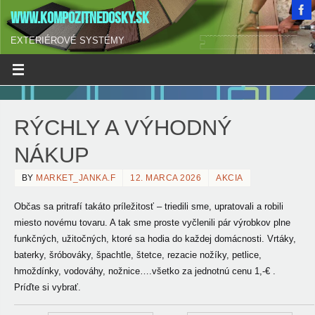
WWW.KOMPOZITNEDOSKY.SK
EXTERIÉROVÉ SYSTÉMY
RÝCHLY A VÝHODNÝ
NÁKUP
BY
MARKET_JANKA.F
12. MARCA 2026
AKCIA
Občas sa pritrafí takáto príležitosť – triedili sme, upratovali a robili
miesto novému tovaru.
A tak sme proste vyčlenili pár výrobkov plne
funkčných, užitočných, ktoré sa hodia do každej domácnosti. Vrtáky,
baterky, šróbováky, špachtle, štetce, rezacie nožíky, petlice,
hmoždínky, vodováhy, nožnice….všetko za jednotnú cenu 1,-€ .
Príďte si vybrať.