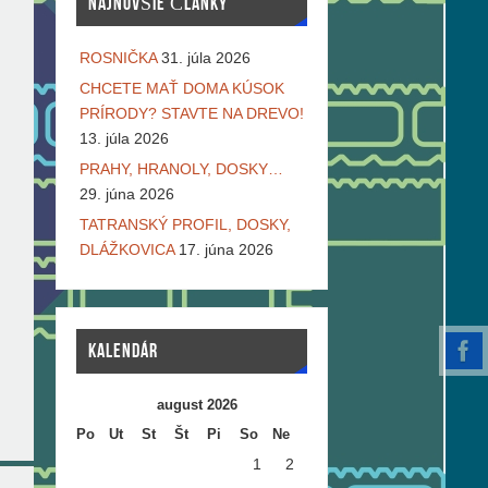
NAJNOVŠIE ČLÁNKY
ROSNIČKA
31. júla 2026
CHCETE MAŤ DOMA KÚSOK
PRÍRODY? STAVTE NA DREVO!
13. júla 2026
PRAHY, HRANOLY, DOSKY…
29. júna 2026
TATRANSKÝ PROFIL, DOSKY,
DLÁŽKOVICA
17. júna 2026
KALENDÁR
august 2026
Po
Ut
St
Št
Pi
So
Ne
1
2