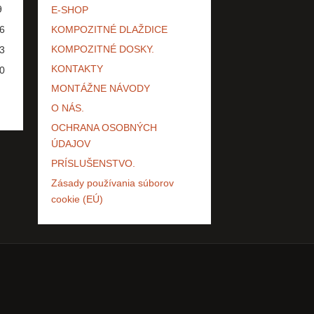
9
E-SHOP
6
KOMPOZITNÉ DLAŽDICE
KOMPOZITNÉ DOSKY.
3
KONTAKTY
0
MONTÁŽNE NÁVODY
O NÁS.
OCHRANA OSOBNÝCH
ÚDAJOV
PRÍSLUŠENSTVO.
Zásady používania súborov
cookie (EÚ)