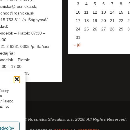
3
4
5
6
7
8
snicka@rosnicka.sk,
10
11
12
13
14
15
1
bchod@rosnicka.sk
15 753 311 /p. Šághyová/
17
18
19
20
21
22
2
klad:
24
25
26
27
28
29
3
ndelok – Piatok: 07:30 –
31
6:00
« júl
21 2 6381 0305 /p. Baňas/
redajňa:
ndelok – Piatok:
:30 – 17:00
421 2 6381 0995
súbory
to
aní alebo
aznivo
Copyright © Rosnička Slovakia, a.s. 2018. All Rights Reserved.
redvoľby