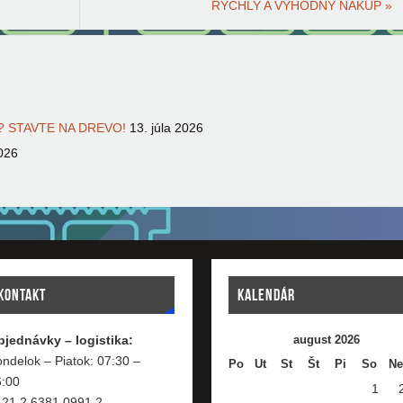
RÝCHLY A VÝHODNÝ NÁKUP
»
 STAVTE NA DREVO!
13. júla 2026
026
KONTAKT
KALENDÁR
bjednávky – logistika:
august 2026
ndelok – Piatok: 07:30 –
Po
Ut
St
Št
Pi
So
Ne
6:00
1
421 2 6381 0991,2