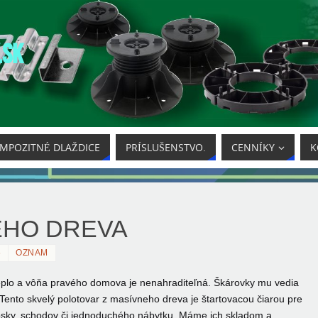
.SK
MPOZITNÉ DLAŽDICE
PRÍSLUŠENSTVO.
CENNÍKY
K
EHO DREVA
6
OZNAM
lo a vôňa pravého domova je nenahraditeľná. Škárovky mu vedia
í. Tento skvelý polotovar z masívneho dreva je štartovacou čiarou pre
dosky, schodov či jednoduchého nábytku. Máme ich skladom a