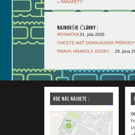
«
PARAPETY
NAJNOVŠIE ČLÁNKY :
ROSNIČKA
31. júla 2026
CHCETE MAŤ DOMA KÚSOK PRÍRODY?
PRAHY, HRANOLY, DOSKY…
29. júna 2
KDE NÁS NÁJDETE :
O
Po
1
+