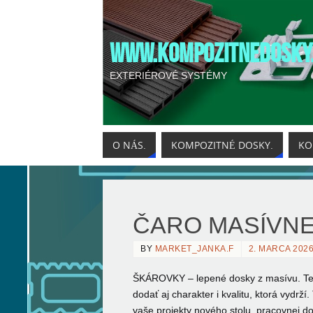
WWW.KOMPOZITNEDOSKY
EXTERIÉROVÉ SYSTÉMY
O NÁS.
KOMPOZITNÉ DOSKY.
KO
ČARO MASÍVN
BY
MARKET_JANKA.F
2. MARCA 202
ŠKÁROVKY – lepené dosky z masívu. Tep
dodať aj
charakter i kvalitu, ktorá vydrž
vaše projekty nového stolu, pracovnej 