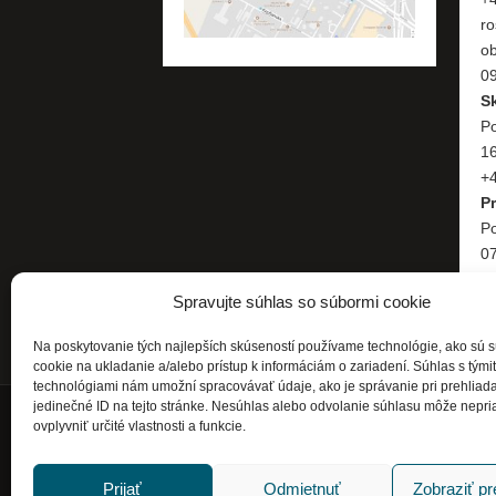
ro
o
09
S
Po
1
+4
P
Po
07
+
Spravujte súhlas so súbormi cookie
Na poskytovanie tých najlepších skúseností používame technológie, ako sú 
cookie na ukladanie a/alebo prístup k informáciám o zariadení. Súhlas s tými
technológiami nám umožní spracovávať údaje, ako je správanie pri prehliad
jedinečné ID na tejto stránke. Nesúhlas alebo odvolanie súhlasu môže nepri
ovplyvniť určité vlastnosti a funkcie.
Prijať
Odmietnuť
Zobraziť p