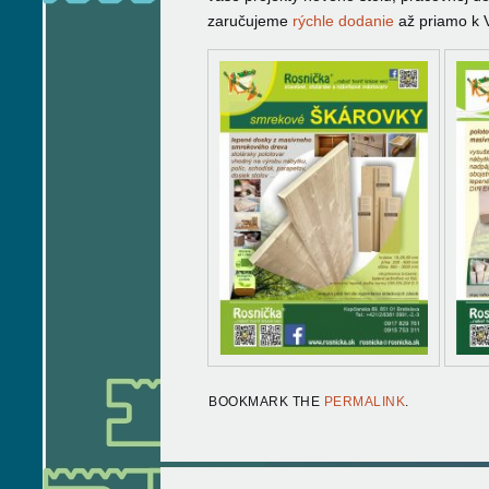
zaručujeme
rýchle dodanie
až priamo k 
BOOKMARK THE
PERMALINK
.