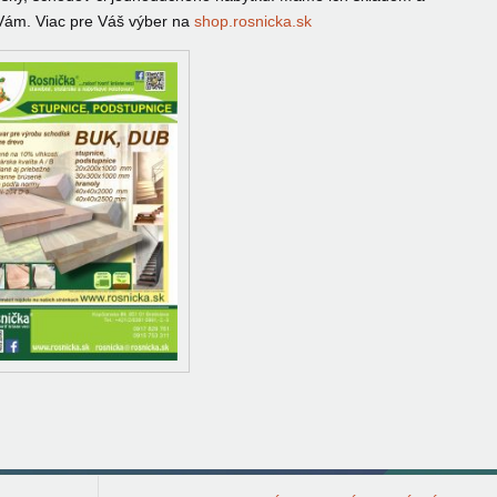
Vám. Viac pre Váš výber na
shop.rosnicka.sk