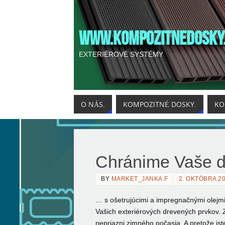
WWW.KOMPOZITNEDOSKY
EXTERIÉROVÉ SYSTÉMY
O NÁS.
KOMPOZITNÉ DOSKY.
KO
Chránime Vaše 
BY
MARKET_JANKA.F
2. OKTÓBRA 2
… s ošetrujúcimi a impregnačnými olejmi
Vašich exteriérových drevených prvkov. Z
nepriazni zimného počasia. A pretože iste