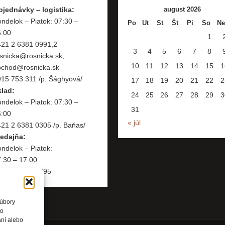
bjednávky – logistika:
august 2026
ndelok – Piatok: 07:30 –
Po
Ut
St
Št
Pi
So
Ne
6:00
1
421 2 6381 0991,2
3
4
5
6
7
8
snicka@rosnicka.sk,
10
11
12
13
14
15
1
bchod@rosnicka.sk
15 753 311 /p. Šághyová/
17
18
19
20
21
22
2
klad:
24
25
26
27
28
29
3
ndelok – Piatok: 07:30 –
31
6:00
« júl
21 2 6381 0305 /p. Baňas/
redajňa:
ndelok – Piatok:
:30 – 17:00
421 2 6381 0995
súbory
to
aní alebo