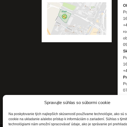
O
Po
1
+
ro
o
09
S
Po
1
+4
P
Po
07
+
Spravujte súhlas so súbormi cookie
Na poskytovanie tých najlepších skúseností používame technológie, ako sú 
cookie na ukladanie a/alebo prístup k informáciám o zariadení. Súhlas s tými
technológiami nám umožní spracovávať údaje, ako je správanie pri prehliad