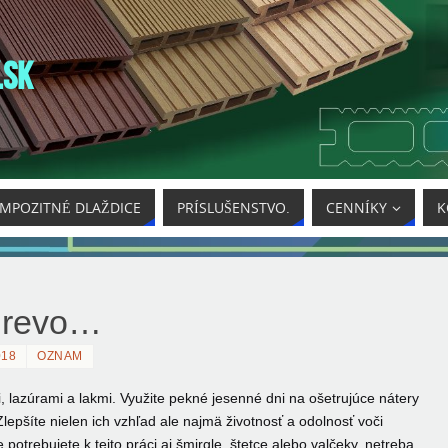
.SK
MPOZITNÉ DLAŽDICE
PRÍSLUŠENSTVO.
CENNÍKY
K
drevo…
018
OZNAM
, lazúrami a lakmi.
Využite pekné jesenné dni na ošetrujúce nátery
lepšíte nielen ich vzhľad ale najmä životnosť a odolnosť voči
 potrebujete k tejto práci aj šmirgle, štetce alebo valčeky, netreba