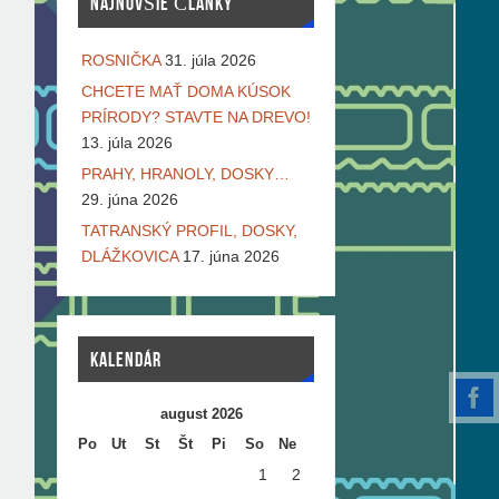
NAJNOVŠIE ČLÁNKY
ROSNIČKA
31. júla 2026
CHCETE MAŤ DOMA KÚSOK
PRÍRODY? STAVTE NA DREVO!
13. júla 2026
PRAHY, HRANOLY, DOSKY…
29. júna 2026
TATRANSKÝ PROFIL, DOSKY,
DLÁŽKOVICA
17. júna 2026
KALENDÁR
august 2026
Po
Ut
St
Št
Pi
So
Ne
1
2