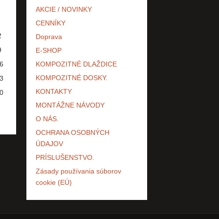
AKCIE / NOVINKY
CENNÍKY
2
Doprava
9
E-SHOP
6
KOMPOZITNÉ DLAŽDICE
KOMPOZITNÉ DOSKY.
3
KONTAKTY
0
MONTÁŽNE NÁVODY
O NÁS.
OCHRANA OSOBNÝCH
ÚDAJOV
PRÍSLUŠENSTVO.
Zásady používania súborov
cookie (EÚ)