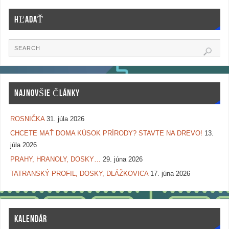
HĽADAŤ
NAJNOVŠIE ČLÁNKY
ROSNIČKA
31. júla 2026
CHCETE MAŤ DOMA KÚSOK PRÍRODY? STAVTE NA DREVO!
13.
júla 2026
PRAHY, HRANOLY, DOSKY…
29. júna 2026
TATRANSKÝ PROFIL, DOSKY, DLÁŽKOVICA
17. júna 2026
KALENDÁR