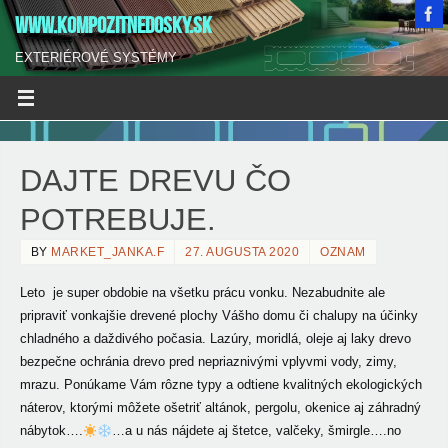
WWW.KOMPOZITNEDOSKY.SK
EXTERIÉROVÉ SYSTÉMY
DAJTE DREVU ČO
POTREBUJE.
BY
MARKET_JANKA.F
27. AUGUSTA 2020
OZNAM
Leto je super obdobie na všetku prácu vonku. Nezabudnite ale
pripraviť vonkajšie drevené plochy Vášho domu či chalupy na účinky
chladného a daždivého počasia.
Lazúry, moridlá, oleje aj laky drevo
bezpečne ochránia drevo pred nepriaznivými vplyvmi vody, zimy,
mrazu. Ponúkame Vám rôzne typy a odtiene kvalitných ekologických
náterov, ktorými môžete ošetriť altánok, pergolu, okenice aj záhradný
nábytok….
…a u nás nájdete aj štetce, valčeky, šmirgle….no