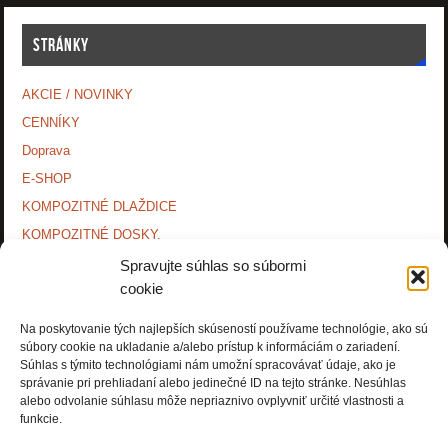
STRÁNKY
AKCIE / NOVINKY
CENNÍKY
Doprava
E-SHOP
KOMPOZITNÉ DLAŽDICE
KOMPOZITNÉ DOSKY.
KONTAKTY
Spravujte súhlas so súbormi
cookie
MONTÁŽNE NÁVODY
O NÁS.
Na poskytovanie tých najlepších skúseností používame technológie, ako sú
súbory cookie na ukladanie a/alebo prístup k informáciám o zariadení.
OCHRANA OSOBNÝCH ÚDAJOV
Súhlas s týmito technológiami nám umožní spracovávať údaje, ako je
PRÍSLUŠENSTVO.
správanie pri prehliadaní alebo jedinečné ID na tejto stránke. Nesúhlas
alebo odvolanie súhlasu môže nepriaznivo ovplyvniť určité vlastnosti a
Zásady používania súborov cookie (EÚ)
funkcie.