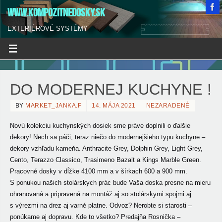
WWW.KOMPOZITNEDOSKY.SK
EXTERIÉROVÉ SYSTÉMY
DO MODERNEJ KUCHYNE !
BY
MARKET_JANKA.F
14. MÁJA 2021
NEZARADENÉ
Novú kolekciu kuchynských dosiek sme práve doplnili o ďalšie
dekory! Nech sa páči, teraz niečo do modernejšieho typu kuchyne –
dekory vzhľadu kameňa.
Anthracite Grey, Dolphin Grey, Light Grey,
Cento, Terazzo Classico, Trasimeno Bazalt a Kings Marble Green.
Pracovné dosky v dĺžke 4100 mm a v šírkach 600 a 900 mm.
S ponukou našich stolárskych prác bude Vaša doska presne na mieru
ohranovaná a pripravená na montáž aj so stolárskymi spojmi aj
s výrezmi na drez aj varné platne. Odvoz? Nerobte si starosti –
ponúkame aj dopravu. Kde to všetko? Predajňa Rosnička –