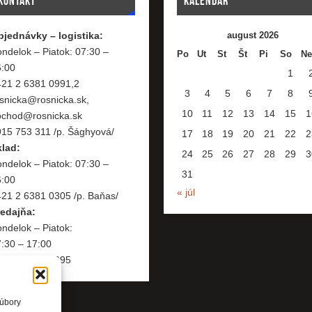
KONTAKT
KALENDÁR
bjednávky – logistika:
august 2026
ndelok – Piatok: 07:30 –
Po
Ut
St
Št
Pi
So
Ne
6:00
1
421 2 6381 0991,2
3
4
5
6
7
8
snicka@rosnicka.sk,
10
11
12
13
14
15
1
bchod@rosnicka.sk
15 753 311 /p. Šághyová/
17
18
19
20
21
22
2
klad:
24
25
26
27
28
29
3
ndelok – Piatok: 07:30 –
31
6:00
« júl
21 2 6381 0305 /p. Baňas/
redajňa:
ndelok – Piatok:
:30 – 17:00
421 2 6381 0995
súbory