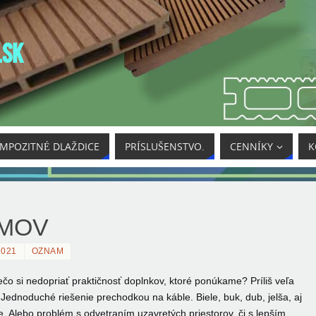
.SK
MPOZITNÉ DLAŽDICE
PRÍSLUŠENSTVO.
CENNÍKY
K
MOV
2021
OZNAM
rečo si nedopriať praktičnosť doplnkov, ktoré ponúkame?
Príliš veľa
Jednoduché riešenie prechodkou na káble. Biele, buk, dub, jelša, aj
e. Alebo problém s odvetraním uzavretých priestorov, či s lepším