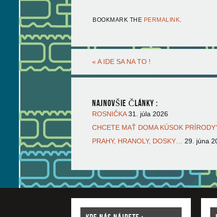
BOOKMARK THE
PERMALINK
.
«
A IDE SA NA TO !
NAJNOVŠIE ČLÁNKY :
ROSNIČKA
31. júla 2026
CHCETE MAŤ DOMA KÚSOK PRÍRODY?
PRAHY, HRANOLY, DOSKY…
29. júna 2