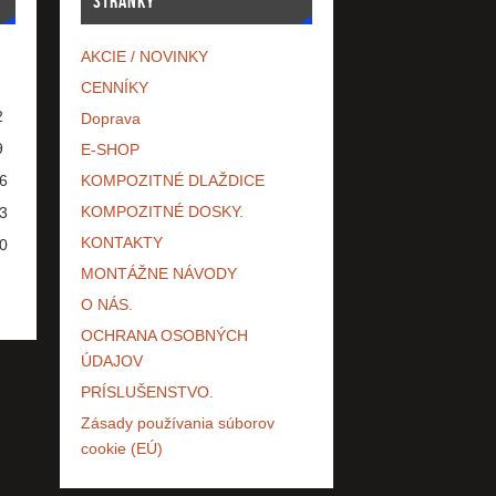
STRÁNKY
AKCIE / NOVINKY
CENNÍKY
2
Doprava
9
E-SHOP
6
KOMPOZITNÉ DLAŽDICE
KOMPOZITNÉ DOSKY.
3
KONTAKTY
0
MONTÁŽNE NÁVODY
O NÁS.
OCHRANA OSOBNÝCH
ÚDAJOV
PRÍSLUŠENSTVO.
Zásady používania súborov
cookie (EÚ)