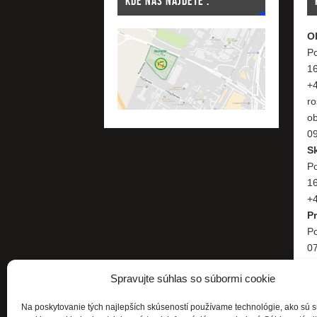
KDE NÁS NÁJDETE :
O
Po
1
+
ro
o
09
S
Po
1
+4
P
Po
07
+
Spravujte súhlas so súbormi cookie
Na poskytovanie tých najlepších skúseností používame technológie, ako sú 