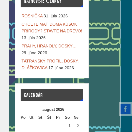
NAJNOVŠIE ČLÁNKY
ROSNIČKA
31. júla 2026
CHCETE MAŤ DOMA KÚSOK
PRÍRODY? STAVTE NA DREVO!
13. júla 2026
PRAHY, HRANOLY, DOSKY…
29. júna 2026
TATRANSKÝ PROFIL, DOSKY,
DLÁŽKOVICA
17. júna 2026
KALENDÁR
august 2026
Po
Ut
St
Št
Pi
So
Ne
1
2