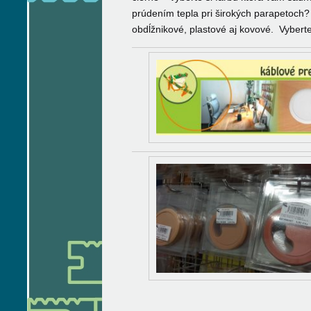
prúdením tepla pri širokých parapetoch?
obdĺžnikové, plastové aj kovové. Vyberte