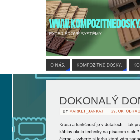
WWW.KOMPOZITNEDOSKY
EXTERIÉROVÉ SYSTÉMY
O NÁS.
KOMPOZITNÉ DOSKY.
KO
DOKONALÝ DO
BY
MARKET_JANKA.F
29. OKTÓBRA 
Krása a funkčnosť je v detailoch – tak p
káblov okolo techniky na písacom stole? 
čierne – vyberte si farbu ktorá vám sadn