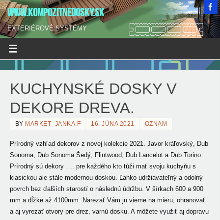
WWW.KOMPOZITNEDOSKY.SK
EXTERIÉROVÉ SYSTÉMY
KUCHYNSKÉ DOSKY V
DEKORE DREVA.
BY
MARKET_JANKA.F
16. JÚNA 2021
OZNAM
Prírodný vzhľad dekorov z novej kolekcie 2021. Javor kráľovský, Dub
Sonoma, Dub Sonoma Šedý, Flintwood, Dub Lancelot a Dub Torino
Prírodný sú dekory ….
pre každého kto túži mať svoju kuchyňu s
klasickou ale stále modernou doskou. Ľahko udržiavateľný a odolný
povrch bez ďalších starostí o následnú údržbu. V šírkach 600 a 900
mm a dĺžke až 4100mm. Narezať Vám ju vieme na mieru, ohranovať
a aj vyrezať otvory pre drez, varnú dosku. A môžete využiť aj dopravu