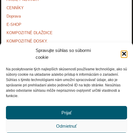
CENNÍKY
Doprava
E-SHOP
KOMPOZITNÉ DLAŽDICE
KOMPOZITNÉ DOSKY.
KONTAKTY
Spravujte súhlas so súbormi
cookie
MONTÁŽNE NÁVODY
O NÁS.
Na poskytovanie tých najlepších skúseností používame technológie, ako sú
súbory cookie na ukladanie a/alebo prístup k informáciám o zariadení.
OCHRANA OSOBNÝCH ÚDAJOV
Súhlas s týmito technológiami nám umožní spracovávať údaje, ako je
PRÍSLUŠENSTVO.
správanie pri prehliadaní alebo jedinečné ID na tejto stránke. Nesúhlas
alebo odvolanie súhlasu môže nepriaznivo ovplyvniť určité vlastnosti a
Zásady používania súborov cookie (EÚ)
funkcie.
Prijať
Odmietnuť
Copyright © Rosnička Slovakia, a.s. 2018. All Rights Reserved.