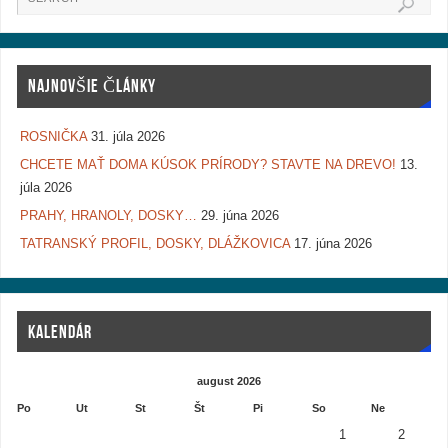
NAJNOVŠIE ČLÁNKY
ROSNIČKA
31. júla 2026
CHCETE MAŤ DOMA KÚSOK PRÍRODY? STAVTE NA DREVO!
13.
júla 2026
PRAHY, HRANOLY, DOSKY…
29. júna 2026
TATRANSKÝ PROFIL, DOSKY, DLÁŽKOVICA
17. júna 2026
KALENDÁR
august 2026
Po
Ut
St
Št
Pi
So
Ne
1
2