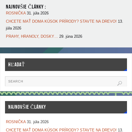
NAJNOVŠIE ČLÁNKY :
ROSNIČKA
31. júla 2026
CHCETE MAŤ DOMA KÚSOK PRÍRODY? STAVTE NA DREVO!
13.
júla 2026
PRAHY, HRANOLY, DOSKY…
29. júna 2026
HĽADAŤ
NAJNOVŠIE ČLÁNKY
ROSNIČKA
31. júla 2026
CHCETE MAŤ DOMA KÚSOK PRÍRODY? STAVTE NA DREVO!
13.