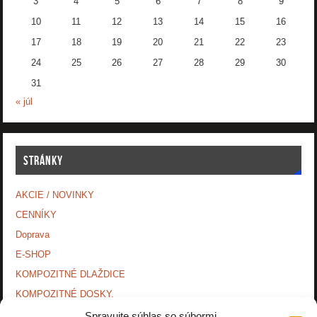
3
4
5
6
7
8
9
10
11
12
13
14
15
16
17
18
19
20
21
22
23
24
25
26
27
28
29
30
31
« júl
STRÁNKY
AKCIE / NOVINKY
CENNÍKY
Doprava
E-SHOP
KOMPOZITNÉ DLAŽDICE
KOMPOZITNÉ DOSKY.
KONTAKTY
Spravujte súhlas so súbormi