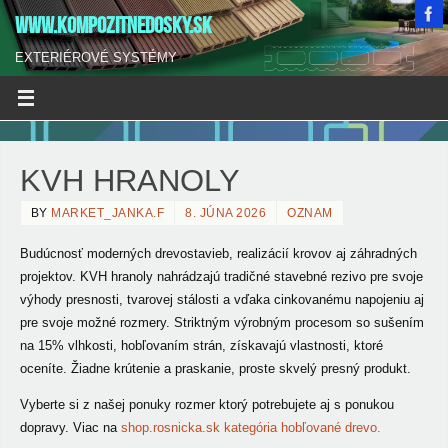
WWW.KOMPOZITNEDOSKY.SK
EXTERIÉROVÉ SYSTÉMY
KVH HRANOLY
BY
MARKET_JANKA.F
8. JÚNA 2026
OZNAM
Budúcnosť moderných drevostavieb, realizácií krovov aj záhradných
projektov. KVH hranoly nahrádzajú
tradičné stavebné rezivo pre svoje
výhody presnosti, tvarovej stálosti a vďaka cinkovanému napojeniu aj
pre svoje možné rozmery. Striktným výrobným procesom so sušením
na 15% vlhkosti, hobľovaním strán, získavajú vlastnosti, ktoré
oceníte. Žiadne krútenie a praskanie, proste skvelý presný produkt.
Vyberte si z našej ponuky rozmer ktorý potrebujete aj s ponukou
dopravy. Viac na
shop.rosnicka.sk kategória hobľované drevo.