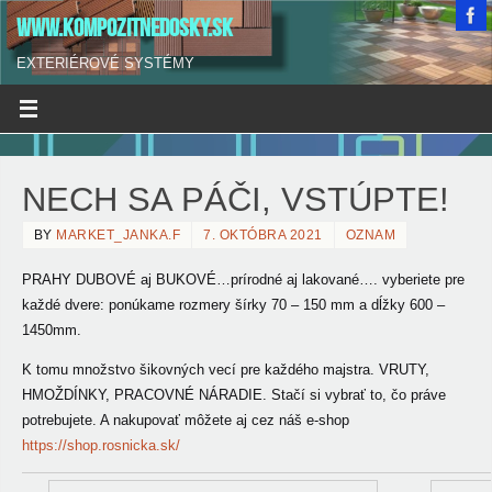
WWW.KOMPOZITNEDOSKY.SK
EXTERIÉROVÉ SYSTÉMY
NECH SA PÁČI, VSTÚPTE!
BY
MARKET_JANKA.F
7. OKTÓBRA 2021
OZNAM
PRAHY DUBOVÉ aj BUKOVÉ…prírodné aj lakované…. vyberiete pre
každé dvere: ponúkame rozmery šírky 70 – 150 mm a dĺžky 600 –
1450mm.
K tomu množstvo šikovných vecí pre každého majstra. VRUTY,
HMOŽDÍNKY, PRACOVNÉ NÁRADIE. Stačí si vybrať to, čo práve
potrebujete. A nakupovať môžete aj cez náš e-shop
https://shop.rosnicka.sk/