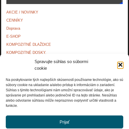
AKCIE / NOVINKY
CENNÍKY
Doprava
E-SHOP
KOMPOZITNÉ DLAŽDICE
KOMPOZITNÉ DOSKY.
KONTAKTY
Spravujte súhlas so súbormi
cookie
MONTÁŽNE NÁVODY
O NÁS.
Na poskytovanie tých najlepších skúseností používame technológie, ako sú
súbory cookie na ukladanie a/alebo prístup k informáciám o zariadení.
OCHRANA OSOBNÝCH ÚDAJOV
Súhlas s týmito technológiami nám umožní spracovávať údaje, ako je
PRÍSLUŠENSTVO.
správanie pri prehliadaní alebo jedinečné ID na tejto stránke. Nesúhlas
alebo odvolanie súhlasu môže nepriaznivo ovplyvniť určité vlastnosti a
Zásady používania súborov cookie (EÚ)
funkcie.
Prijať