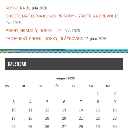
ROSNIČKA
31. júla 2026
CHCETE MAŤ DOMA KÚSOK PRÍRODY? STAVTE NA DREVO!
13.
júla 2026
PRAHY, HRANOLY, DOSKY…
29. júna 2026
TATRANSKÝ PROFIL, DOSKY, DLÁŽKOVICA
17. júna 2026
KALENDÁR
august 2026
Po
Ut
St
Št
Pi
So
Ne
1
2
3
4
5
6
7
8
9
10
11
12
13
14
15
16
17
18
19
20
21
22
23
24
25
26
27
28
29
30