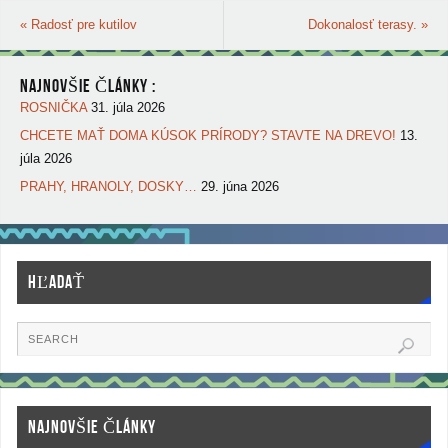
«
Radosť pre kutilov
Dokonalosť terasy.
»
NAJNOVŠIE ČLÁNKY :
ROSNIČKA
31. júla 2026
CHCETE MAŤ DOMA KÚSOK PRÍRODY? STAVTE NA DREVO!
13.
júla 2026
PRAHY, HRANOLY, DOSKY…
29. júna 2026
HĽADAŤ
NAJNOVŠIE ČLÁNKY