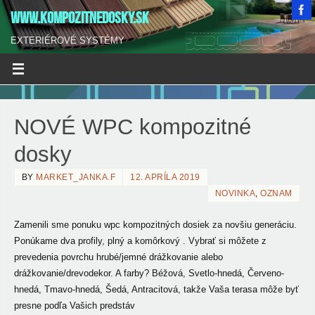
WWW.KOMPOZITNEDOSKY.SK
EXTERIÉROVÉ SYSTÉMY
NOVÉ WPC kompozitné
dosky
BY
MARKET_JANKA.F
12. APRÍLA 2019
NOVINKA
,
OZNAM
Zamenili sme ponuku wpc kompozitných dosiek za novšiu generáciu.
Ponúkame dva profily, plný a komôrkový . Vybrať si môžete z
prevedenia povrchu hrubé/jemné drážkovanie alebo
drážkovanie/drevodekor. A farby? Béžová, Svetlo-hnedá, Červeno-
hnedá, Tmavo-hnedá, Šedá, Antracitová, takže Vaša terasa môže byť
presne podľa Vašich predstáv