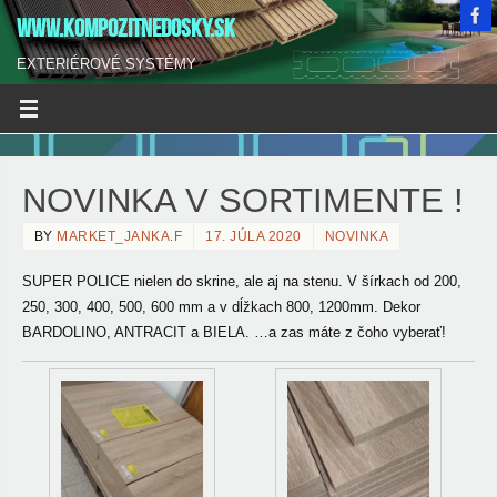
WWW.KOMPOZITNEDOSKY.SK
EXTERIÉROVÉ SYSTÉMY
NOVINKA V SORTIMENTE !
BY
MARKET_JANKA.F
17. JÚLA 2020
NOVINKA
SUPER POLICE nielen do skrine, ale aj na stenu.
V šírkach od 200,
250, 300, 400, 500, 600 mm a v dĺžkach 800, 1200mm. Dekor
BARDOLINO, ANTRACIT a BIELA. …a zas máte z čoho vyberať!