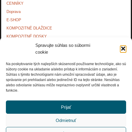
CENNÍKY
Doprava
E-SHOP
KOMPOZITNÉ DLAŽDICE
KOMPOZITNÉ DOSKY.
KONTAKTY
Spravujte súhlas so súbormi
cookie
MONTÁŽNE NÁVODY
O NÁS.
Na poskytovanie tých najlepších skúseností používame technológie, ako sú
súbory cookie na ukladanie a/alebo prístup k informáciám o zariadení.
OCHRANA OSOBNÝCH ÚDAJOV
Súhlas s týmito technológiami nám umožní spracovávať údaje, ako je
PRÍSLUŠENSTVO.
správanie pri prehliadaní alebo jedinečné ID na tejto stránke. Nesúhlas
alebo odvolanie súhlasu môže nepriaznivo ovplyvniť určité vlastnosti a
Zásady používania súborov cookie (EÚ)
funkcie.
Prijať
Odmietnuť
Copyright © Rosnička Slovakia, a.s. 2018. All Rights Reserved.