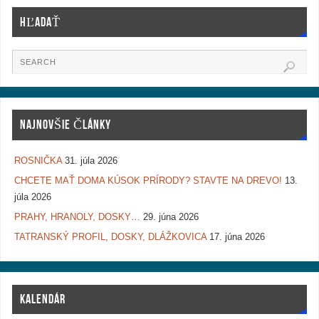
HĽADAŤ
NAJNOVŠIE ČLÁNKY
ROSNIČKA
31. júla 2026
CHCETE MAŤ DOMA KÚSOK PRÍRODY? STAVTE NA DREVO!
13.
júla 2026
PRAHY, HRANOLY, DOSKY…
29. júna 2026
TATRANSKÝ PROFIL, DOSKY, DLÁŽKOVICA
17. júna 2026
KALENDÁR