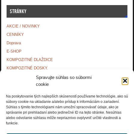
STRÁNKY
AKCIE / NOVINKY
CENNÍKY
Doprava
E-SHOP
KOMPOZITNÉ DLAŽDICE
KOMPOZITNÉ DOSKY.
KONTAKTY
Spravujte súhlas so súbormi
cookie
MONTÁŽNE NÁVODY
O NÁS.
Na poskytovanie tých najlepších skúseností používame technológie, ako sú
OCHRANA OSOBNÝCH ÚDAJOV
súbory cookie na ukladanie a/alebo prístup k informáciám o zariadení.
Súhlas s týmito technológiami nám umožní spracovávať údaje, ako je
PRÍSLUŠENSTVO.
správanie pri prehliadaní alebo jedinečné ID na tejto stránke. Nesúhlas
alebo odvolanie súhlasu môže nepriaznivo ovplyvniť určité vlastnosti a
Zásady používania súborov cookie (EÚ)
funkcie.