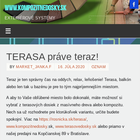
WWW.KOMPOZITNEDOSKY.SK
EXTERIÉROVÉ SYSTÉMY
TERASA práve teraz!
BY
MARKET_JANKA.F
16. JÚLA 2020
OZNAM
Teraz je ten správny čas na oddych, relax, leňošenie! Terasa, balkón
alebo
len tak u bazénu je pre to tým najpríjemnejším miestom.
A aby to Vaše obľúbené miesto bolo dokonalé, máte možnosť si
vybrať z terasových dosiek z masívneho dreva alebo kompozitu.
Nech sa už rozhodnete pre ktorúkoľvek variantu, určite budete
spokojní. Viac na
https://rosnicka.sk/terasa/
,
www.kompozitnedosky
.sk,
www.terasovedosky.sk
alebo priamo v
našej predajni na Kopčianskej 89 v Bratislave.