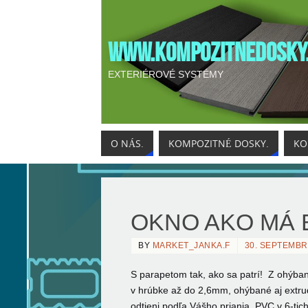
WWW.KOMPOZITNEDOSKY
EXTERIÉROVÉ SYSTÉMY
O NÁS.
KOMPOZITNÉ DOSKY.
KO
OKNO AKO MÁ 
BY
MARKET_JANKA.F
30. SEPTEMBR
S parapetom tak, ako sa patrí! Z ohýbané
v hrúbke až
do 2,6mm, ohýbané aj extru
odtieni podľa Vášho priania. PVC v 6-ti