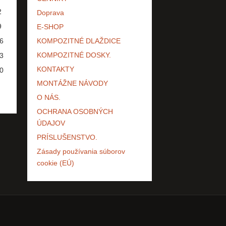
2
Doprava
9
E-SHOP
6
KOMPOZITNÉ DLAŽDICE
KOMPOZITNÉ DOSKY.
3
KONTAKTY
0
MONTÁŽNE NÁVODY
O NÁS.
OCHRANA OSOBNÝCH
ÚDAJOV
PRÍSLUŠENSTVO.
Zásady používania súborov
cookie (EÚ)