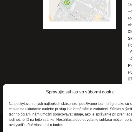
1
+
ro
o
09
S
Po
1
+4
P
Po
07
+
Spravujte súhlas so súbormi cookie
Na poskytovanie tých najlepších skúseností používame technológie, ako sú 
cookie na ukladanie a/alebo prístup k informáciám o zariadení. Súhlas s tými
technológiami nám umožní spracovávať údaje, ako je správanie pri prehliad
jedinečné ID na tejto stránke. Nesúhlas alebo odvolanie súhlasu môže nepri
ovplyvniť určité vlastnosti a funkcie.