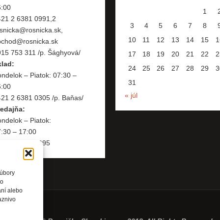
6:00
1
421 2 6381 0991,2
3
4
5
6
7
8
snicka@rosnicka.sk,
10
11
12
13
14
15
1
bchod@rosnicka.sk
15 753 311 /p. Šághyová/
17
18
19
20
21
22
2
klad:
24
25
26
27
28
29
3
ndelok – Piatok: 07:30 –
31
6:00
« júl
21 2 6381 0305 /p. Baňas/
redajňa:
ndelok – Piatok:
:30 – 17:00
421 2 6381 0995
súbory
to
aní alebo
aznivo