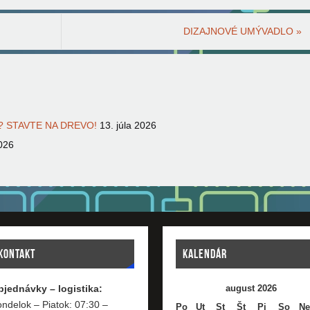
DIZAJNOVÉ UMÝVADLO
»
 STAVTE NA DREVO!
13. júla 2026
026
KONTAKT
KALENDÁR
bjednávky – logistika:
august 2026
ndelok – Piatok: 07:30 –
Po
Ut
St
Št
Pi
So
Ne