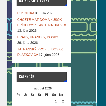
NAJNOVŠIE ČLÁNKY
ROSNIČKA
31. júla 2026
CHCETE MAŤ DOMA KÚSOK
PRÍRODY? STAVTE NA DREVO!
13. júla 2026
PRAHY, HRANOLY, DOSKY…
29. júna 2026
TATRANSKÝ PROFIL, DOSKY,
DLÁŽKOVICA
17. júna 2026
KALENDÁR
august 2026
Po
Ut
St
Št
Pi
So
Ne
1
2