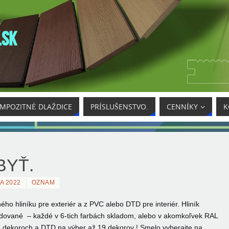
.SK
MPOZITNÉ DLAŽDICE
PRÍSLUŠENSTVO.
CENNÍKY
K
BYŤ.
A 2022
OZNAM
ho hliníku pre exteriér a z PVC alebo DTD pre interiér. Hliník
dované – každé v 6-tich farbách skladom, alebo v akomkoľvek RAL
ch dekoroch a DTD na výber až 19 dekorov ! Smelo vyberajte na