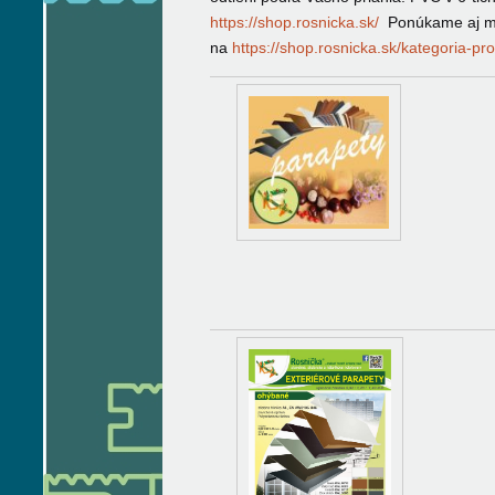
https://shop.rosnicka.sk/
Ponúkame aj 
na
https://shop.rosnicka.sk/kategoria-p