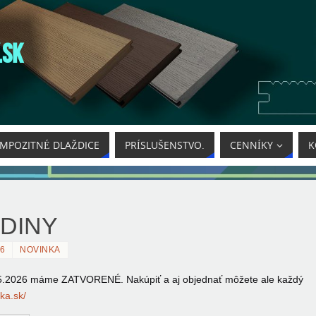
.SK
MPOZITNÉ DLAŽDICE
PRÍSLUŠENSTVO.
CENNÍKY
K
DINY
26
NOVINKA
a 8.5.2026 máme ZATVORENÉ.
Nakúpiť a aj objednať môžete ale každý
cka.sk/