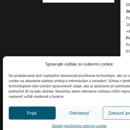
09
S
Po
1
+4
P
Po
07
+
Spravujte súhlas so súbormi cookie
Na poskytovanie tých najlepších skúseností používame technológie, ako sú 
cookie na ukladanie a/alebo prístup k informáciám o zariadení. Súhlas s tými
technológiami nám umožní spracovávať údaje, ako je správanie pri prehliad
jedinečné ID na tejto stránke. Nesúhlas alebo odvolanie súhlasu môže nepri
ovplyvniť určité vlastnosti a funkcie.
Prijať
Odmietnuť
Zobraziť p
Zásady používania súborov cookie