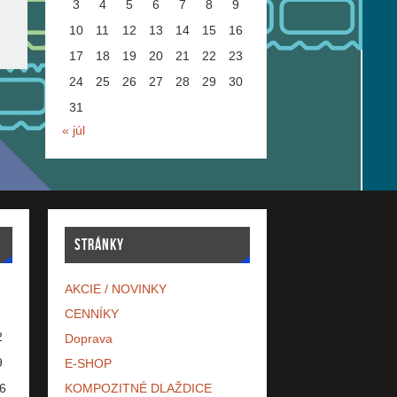
3
4
5
6
7
8
9
10
11
12
13
14
15
16
17
18
19
20
21
22
23
24
25
26
27
28
29
30
31
« júl
STRÁNKY
AKCIE / NOVINKY
CENNÍKY
2
Doprava
9
E-SHOP
6
KOMPOZITNÉ DLAŽDICE