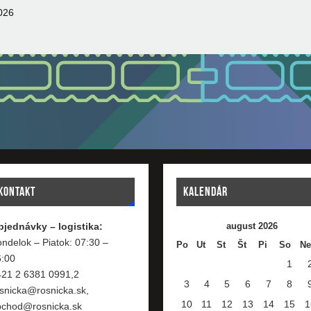
026
KONTAKT
KALENDÁR
bjednávky – logistika:
august 2026
ndelok – Piatok: 07:30 –
Po
Ut
St
Št
Pi
So
Ne
6:00
1
421 2 6381 0991,2
3
4
5
6
7
8
snicka@rosnicka.sk,
10
11
12
13
14
15
1
bchod@rosnicka.sk