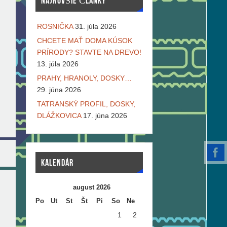
NAJNOVŠIE ČLÁNKY
ROSNIČKA
31. júla 2026
CHCETE MAŤ DOMA KÚSOK
PRÍRODY? STAVTE NA DREVO!
13. júla 2026
PRAHY, HRANOLY, DOSKY…
29. júna 2026
TATRANSKÝ PROFIL, DOSKY,
DLÁŽKOVICA
17. júna 2026
KALENDÁR
august 2026
Po
Ut
St
Št
Pi
So
Ne
1
2