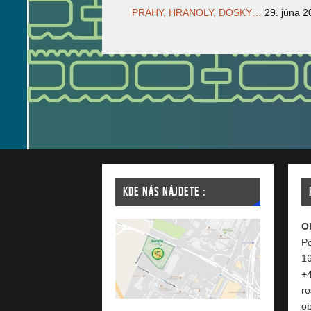
PRAHY, HRANOLY, DOSKY…
29. júna 2
KDE NÁS NÁJDETE :
O
Po
1
+
ro
o