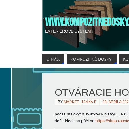
WWW.KOMPOZITNEDOSKY
EXTERIÉROVÉ SYSTÉMY
O NÁS.
KOMPOZITNÉ DOSKY.
KO
OTVÁRACIE HO
BY
MARKET_JANKA.F
28. APRÍLA 20
počas májových sviatkov v piatky 1. 
deň . Nech sa páči na
https://shop.rosni