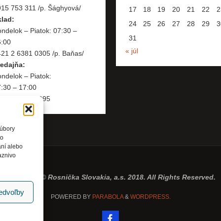
15 753 311 /p. Šághyová/
17
18
19
20
21
22
2
klad:
24
25
26
27
28
29
3
ndelok – Piatok: 07:30 –
31
6:00
« júl
21 2 6381 0305 /p. Baňas/
redajňa:
ndelok – Piatok:
:30 – 17:00
421 2 6381 0995
súbory
to
aní alebo
aznivo
Copyright © Rosnička Slovakia, a.s. 2018. All Rights Reserved.
redvoľby
POWERED BY
PARABOLA
&
WORDPRESS.