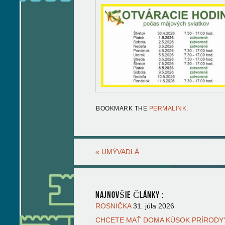
BOOKMARK THE
PERMALINK
.
«
UMÝVADLÁ
NAJNOVŠIE ČLÁNKY :
ROSNIČKA
31. júla 2026
CHCETE MAŤ DOMA KÚSOK PRÍRODY?