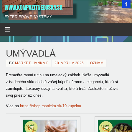
WWW.KOMPOZITNEDOSKY.SK
EXTERIÉROVÉ SYSTÉMY
UMÝVADLÁ
BY
MARKET_JANKA.F
20. APRÍLA 2026
OZNAM
Premeňte rannú rutinu na umelecký zážitok. Naše umývadlá
z tvrdeného skla dodajú vašej
kúpeľni šmrnc a eleganciu, ktorú si
zamilujete. Luxusný dizajn a kvalita, ktorá trvá. Zaslúžite si oživiť
svoj priestor už dnes.
Viac na
https://shop.rosnicka.sk/19-kupelna