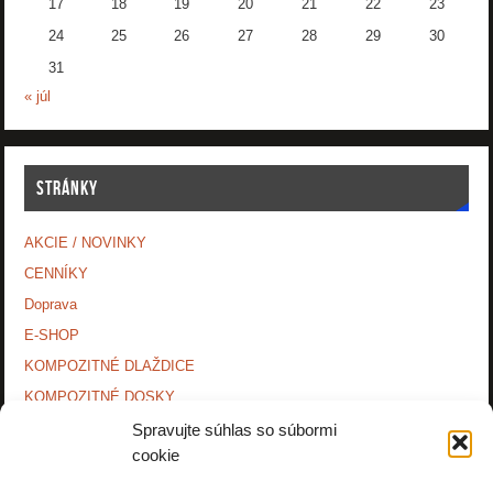
17
18
19
20
21
22
23
24
25
26
27
28
29
30
31
« júl
STRÁNKY
AKCIE / NOVINKY
CENNÍKY
Doprava
E-SHOP
KOMPOZITNÉ DLAŽDICE
KOMPOZITNÉ DOSKY.
KONTAKTY
Spravujte súhlas so súbormi
cookie
MONTÁŽNE NÁVODY
O NÁS.