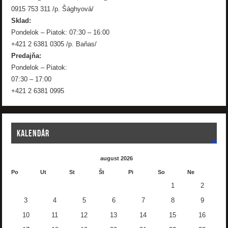
0915 753 311 /p. Šághyová/
Sklad:
Pondelok – Piatok: 07:30 – 16:00
+421 2 6381 0305 /p. Baňas/
Predajňa:
Pondelok – Piatok:
07:30 – 17:00
+421 2 6381 0995
KALENDÁR
august 2026
Po
Ut
St
Št
Pi
So
Ne
1
2
3
4
5
6
7
8
9
10
11
12
13
14
15
16