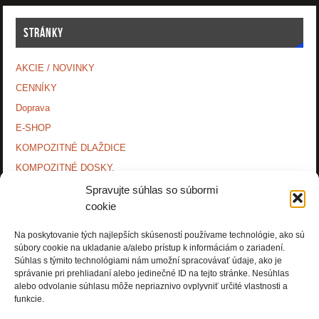
STRÁNKY
AKCIE / NOVINKY
CENNÍKY
Doprava
E-SHOP
KOMPOZITNÉ DLAŽDICE
KOMPOZITNÉ DOSKY.
KONTAKTY
Spravujte súhlas so súbormi
cookie
MONTÁŽNE NÁVODY
O NÁS.
Na poskytovanie tých najlepších skúseností používame technológie, ako sú
súbory cookie na ukladanie a/alebo prístup k informáciám o zariadení.
OCHRANA OSOBNÝCH ÚDAJOV
Súhlas s týmito technológiami nám umožní spracovávať údaje, ako je
PRÍSLUŠENSTVO.
správanie pri prehliadaní alebo jedinečné ID na tejto stránke. Nesúhlas
alebo odvolanie súhlasu môže nepriaznivo ovplyvniť určité vlastnosti a
Zásady používania súborov cookie (EÚ)
funkcie.