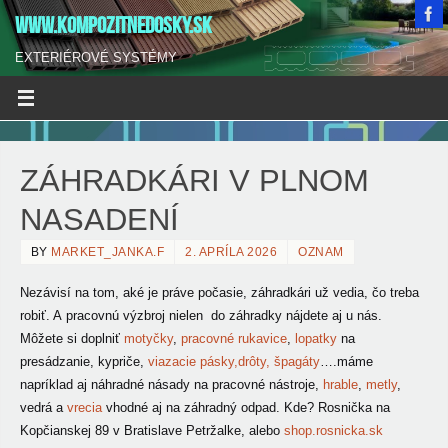
WWW.KOMPOZITNEDOSKY.SK
EXTERIÉROVÉ SYSTÉMY
ZÁHRADKÁRI V PLNOM
NASADENÍ
BY
MARKET_JANKA.F
2. APRÍLA 2026
OZNAM
Nezávisí na tom, aké je práve počasie, záhradkári už vedia, čo treba
robiť. A pracovnú výzbroj nielen do záhradky nájdete aj u nás.
Môžete si doplniť
motyčky
,
pracovné rukavice
,
lopatky
na
presádzanie, kypriče,
viazacie pásky,drôty, špagáty
….máme
napríklad aj náhradné násady na pracovné nástroje,
hrable
,
metly
,
vedrá a
vrecia
vhodné aj na záhradný odpad. Kde? Rosnička na
Kopčianskej 89 v Bratislave Petržalke, alebo
shop.rosnicka.sk