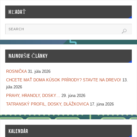
HĽADAŤ
NAJNOVŠIE ČLÁNKY
ROSNIČKA
31. júla 2026
CHCETE MAŤ DOMA KÚSOK PRÍRODY? STAVTE NA DREVO!
13.
júla 2026
PRAHY, HRANOLY, DOSKY…
29. júna 2026
TATRANSKÝ PROFIL, DOSKY, DLÁŽKOVICA
17. júna 2026
KALENDÁR