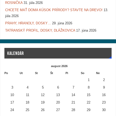
ROSNIČKA
31. júla 2026
CHCETE MAŤ DOMA KÚSOK PRÍRODY? STAVTE NA DREVO!
13.
júla 2026
PRAHY, HRANOLY, DOSKY…
29. júna 2026
TATRANSKÝ PROFIL, DOSKY, DLÁŽKOVICA
17. júna 2026
KALENDÁR
august 2026
Po
Ut
St
Št
Pi
So
Ne
1
2
3
4
5
6
7
8
9
10
11
12
13
14
15
16
17
18
19
20
21
22
23
24
25
26
27
28
29
30