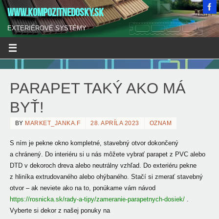
WWW.KOMPOZITNEDOSKY.SK
EXTERIÉROVÉ SYSTÉMY
PARAPET TAKÝ AKO MÁ
BYŤ!
BY
MARKET_JANKA.F
28. APRÍLA 2023
OZNAM
S ním je pekne okno kompletné, stavebný otvor dokončený
a chránený. Do interiéru si u nás môžete vybrať parapet z
PVC alebo
DTD v dekoroch dreva alebo neutrálny vzhľad. Do exteriéru pekne
z hliníka extrudovaného alebo ohýbaného. Stačí si zmerať stavebný
otvor – ak neviete ako na to, ponúkame vám návod
https://rosnicka.sk/rady-a-tipy/zameranie-parapetnych-dosiek/
.
Vyberte si dekor z našej ponuky na