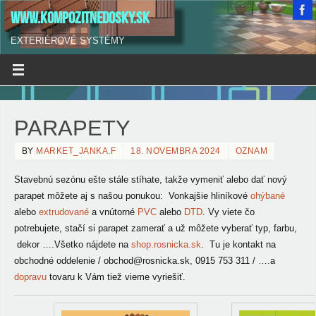
WWW.KOMPOZITNEDOSKY.SK
EXTERIÉROVÉ SYSTÉMY
PARAPETY
BY
MARKET_JANKA.F
18. NOVEMBRA 2024
OZNAM
Stavebnú sezónu ešte stále stíhate, takže vymeniť alebo dať nový
parapet môžete aj s našou ponukou:
Vonkajšie hliníkové
ohýbané
alebo
extrudované
a vnútorné
PVC
alebo
DTD
. Vy viete čo
potrebujete, stačí si parapet zamerať a už môžete vyberať typ, farbu,
dekor ….Všetko nájdete na
shop.rosnicka.sk
. Tu je kontakt na
obchodné oddelenie / obchod@rosnicka.sk, 0915 753 311 / ….a
dopravu
tovaru k Vám tiež vieme vyriešiť.