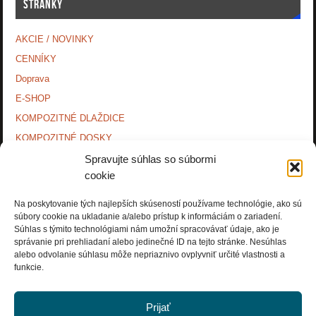
STRÁNKY
AKCIE / NOVINKY
CENNÍKY
Doprava
E-SHOP
KOMPOZITNÉ DLAŽDICE
KOMPOZITNÉ DOSKY.
KONTAKTY
Spravujte súhlas so súbormi
cookie
MONTÁŽNE NÁVODY
O NÁS.
Na poskytovanie tých najlepších skúseností používame technológie, ako sú
súbory cookie na ukladanie a/alebo prístup k informáciám o zariadení.
OCHRANA OSOBNÝCH ÚDAJOV
Súhlas s týmito technológiami nám umožní spracovávať údaje, ako je
PRÍSLUŠENSTVO.
správanie pri prehliadaní alebo jedinečné ID na tejto stránke. Nesúhlas
alebo odvolanie súhlasu môže nepriaznivo ovplyvniť určité vlastnosti a
Zásady používania súborov cookie (EÚ)
funkcie.
Prijať