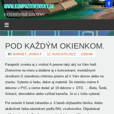
WWW.KOMPOZITNEDOSKY.SK
EXTERIÉROVÉ SYSTÉMY
POD KAŽDÝM OKIENKOM.
BY
MARKET_JANKA.F
11. AUGUSTA 2022
OZNAM
Parapetík zvonka aj z vnútra! A presne taký aký sa Vám hodí.
Zhotovíme na mieru a dodáme aj s koncovkami, montážnymi
skrutkami
či stavebnou chémiou priamo až k Vám domov alebo na
stavbu. Vyberte si farbu, dekor aj materiál. Do interiéru máme 6
dekorov v PVC a vieme dodať až 19 dekorov v DTD. ….Biela, Šedá,
Antracit, drevodekor alebo vzhľad kameňa. Je si z čoho vyberať.
Pre exteriér 6 farieb ťahaného a 6 farieb ohýbaného hliníka. Alebo
akákoľvek farba nástrekom podľa RAL vzorkovníka. Objednávať