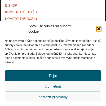
E-SHOP
KOMPOZITNÉ DLAŽDICE
KOMPOZITNÉ DOSKY.
KONTAKTY
Spravujte súhlas so súbormi
cookie
MONTÁŽNE NÁVODY
O NÁS.
Na poskytovanie tých najlepších skúseností používame technológie, ako sú
súbory cookie na ukladanie a/alebo prístup k informáciám o zariadení.
OCHRANA OSOBNÝCH ÚDAJOV
Súhlas s týmito technológiami nám umožní spracovávať údaje, ako je
PRÍSLUŠENSTVO.
správanie pri prehliadaní alebo jedinečné ID na tejto stránke. Nesúhlas
alebo odvolanie súhlasu môže nepriaznivo ovplyvniť určité vlastnosti a
Zásady používania súborov cookie (EÚ)
funkcie.
Prijať
Odmietnuť
Copyright © Rosnička Slovakia, a.s. 2018. All Rights Reserved.
Zobraziť predvoľby
POWERED BY
PARABOLA
&
WORDPRESS.