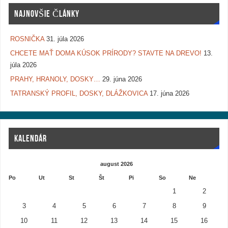
NAJNOVŠIE ČLÁNKY
ROSNIČKA
31. júla 2026
CHCETE MAŤ DOMA KÚSOK PRÍRODY? STAVTE NA DREVO!
13.
júla 2026
PRAHY, HRANOLY, DOSKY…
29. júna 2026
TATRANSKÝ PROFIL, DOSKY, DLÁŽKOVICA
17. júna 2026
KALENDÁR
august 2026
Po
Ut
St
Št
Pi
So
Ne
1
2
3
4
5
6
7
8
9
10
11
12
13
14
15
16