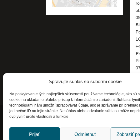
ro
o
09
S
Po
1
+4
P
Po
07
+
Spravujte súhlas so súbormi cookie
Na poskytovanie tých najlepších skúseností používame technológie, ako sú 
cookie na ukladanie a/alebo prístup k informáciám o zariadení. Súhlas s tými
technológiami nám umožní spracovávať údaje, ako je správanie pri prehliad
jedinečné ID na tejto stránke. Nesúhlas alebo odvolanie súhlasu môže nepri
ovplyvniť určité vlastnosti a funkcie.
Prijať
Odmietnuť
Zobraziť p