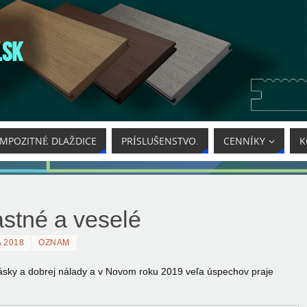
.SK
MPOZITNÉ DLAŽDICE
PRÍSLUŠENSTVO.
CENNÍKY
K
stné a veselé
 2018
OZNAM
lásky a dobrej nálady a v Novom roku 2019 veľa úspechov praje