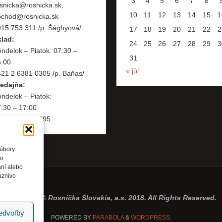
3
4
5
6
7
8
snicka@rosnicka.sk,
10
11
12
13
14
15
1
bchod@rosnicka.sk
15 753 311 /p. Šághyová/
17
18
19
20
21
22
2
klad:
24
25
26
27
28
29
3
ndelok – Piatok: 07:30 –
31
6:00
« júl
21 2 6381 0305 /p. Baňas/
redajňa:
ndelok – Piatok:
:30 – 17:00
421 2 6381 0995
súbory
to
aní alebo
aznivo
Copyright © Rosnička Slovakia, a.s. 2018. All Rights Reserved.
redvoľby
POWERED BY
PARABOLA
&
WORDPRESS.