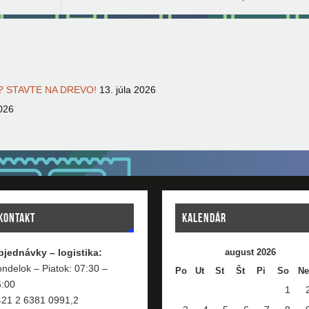
 STAVTE NA DREVO!
13. júla 2026
026
KONTAKT
KALENDÁR
bjednávky – logistika:
august 2026
ndelok – Piatok: 07:30 –
Po
Ut
St
Št
Pi
So
Ne
6:00
1
421 2 6381 0991,2