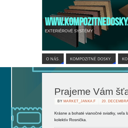
WWW.KOMPOZITNEDOSKY
EXTERIÉROVÉ SYSTÉMY
O NÁS.
KOMPOZITNÉ DOSKY.
KO
Prajeme Vám šťa
BY
MARKET_JANKA.F
20. DECEMBRA
Krásne a bohaté vianočné sviatky, veľa 
kolektív Rosnička.