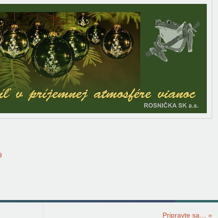
9
Pripravte sa…
»