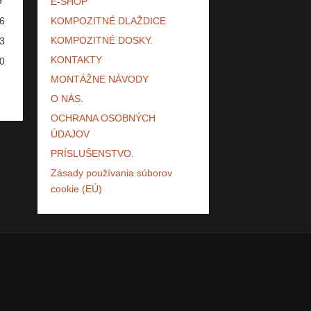
9
E-SHOP
6
KOMPOZITNÉ DLAŽDICE
KOMPOZITNÉ DOSKY.
3
KONTAKTY
0
MONTÁŽNE NÁVODY
O NÁS.
OCHRANA OSOBNÝCH
ÚDAJOV
PRÍSLUŠENSTVO.
Zásady používania súborov
cookie (EÚ)