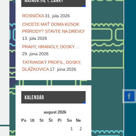
NAJNOVŠIE ČLÁNKY
ROSNIČKA
31. júla 2026
CHCETE MAŤ DOMA KÚSOK
PRÍRODY? STAVTE NA DREVO!
13. júla 2026
PRAHY, HRANOLY, DOSKY…
29. júna 2026
TATRANSKÝ PROFIL, DOSKY,
DLÁŽKOVICA
17. júna 2026
KALENDÁR
august 2026
Po
Ut
St
Št
Pi
So
Ne
1
2