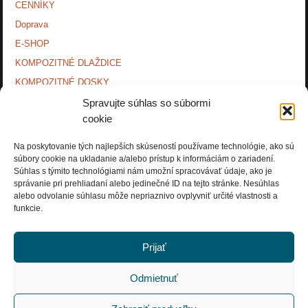
CENNÍKY
Doprava
E-SHOP
KOMPOZITNÉ DLAŽDICE
KOMPOZITNÉ DOSKY.
KONTAKTY
Spravujte súhlas so súbormi
cookie
MONTÁŽNE NÁVODY
O NÁS.
Na poskytovanie tých najlepších skúseností používame technológie, ako sú
súbory cookie na ukladanie a/alebo prístup k informáciám o zariadení.
OCHRANA OSOBNÝCH ÚDAJOV
Súhlas s týmito technológiami nám umožní spracovávať údaje, ako je
PRÍSLUŠENSTVO.
správanie pri prehliadaní alebo jedinečné ID na tejto stránke. Nesúhlas
alebo odvolanie súhlasu môže nepriaznivo ovplyvniť určité vlastnosti a
Zásady používania súborov cookie (EÚ)
funkcie.
Prijať
Odmietnuť
Copyright © Rosnička Slovakia, a.s. 2018. All Rights Reserved.