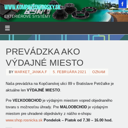
WWW.KOMPOZITNEDOSKY.SK
EXTERIÉROVÉ SYSTÉMY
PREVÁDZKA AKO
VÝDAJNÉ MIESTO
BY
MARKET_JANKA.F
5. FEBRUÁRA 2021
OZNAM
Naša prevádzka na Kopčianskej ulici 89 v Bratislave Petržalke je
aktuálne len
VÝDAJNÉ MIESTO
.
Pre
VEĽKOOBCHOD
je výdajným miestom vopred objednaného
tovaru s možnosťou úhrady. Pre
MALOOBCHOD
je výdajným
miestom pre uhradené objednávky z nášho e-shopu
www.shop.rosnicka.sk
Pondelok – Piatok od 7.30 – 16.00 hod.