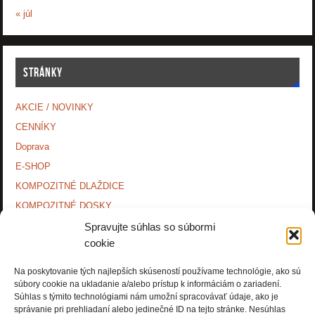
« júl
STRÁNKY
AKCIE / NOVINKY
CENNÍKY
Doprava
E-SHOP
KOMPOZITNÉ DLAŽDICE
KOMPOZITNÉ DOSKY.
KONTAKTY
Spravujte súhlas so súbormi
cookie
MONTÁŽNE NÁVODY
O NÁS.
Na poskytovanie tých najlepších skúseností používame technológie, ako sú
súbory cookie na ukladanie a/alebo prístup k informáciám o zariadení.
OCHRANA OSOBNÝCH ÚDAJOV
Súhlas s týmito technológiami nám umožní spracovávať údaje, ako je
PRÍSLUŠENSTVO.
správanie pri prehliadaní alebo jedinečné ID na tejto stránke. Nesúhlas