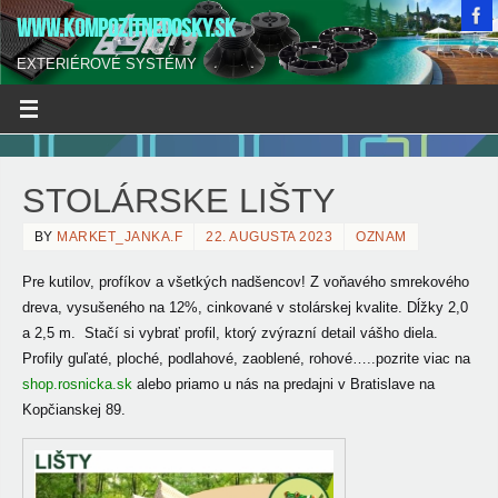
WWW.KOMPOZITNEDOSKY.SK
EXTERIÉROVÉ SYSTÉMY
STOLÁRSKE LIŠTY
BY
MARKET_JANKA.F
22. AUGUSTA 2023
OZNAM
Pre kutilov, profíkov a všetkých nadšencov! Z voňavého smrekového
dreva,
vysušeného na 12%, cinkované v stolárskej kvalite. Dĺžky 2,0
a 2,5 m. Stačí si vybrať profil, ktorý zvýrazní detail vášho diela.
Profily guľaté, ploché, podlahové, zaoblené, rohové…..pozrite viac na
shop.rosnicka.sk
alebo priamo u nás na predajni v Bratislave na
Kopčianskej 89.