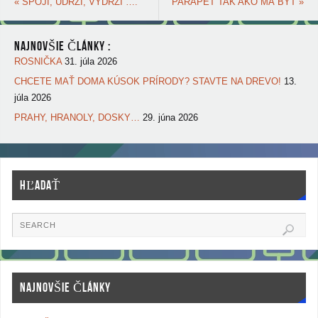
«
SPOJÍ, UDRŽÍ, VYDRŽÍ ….
PARAPET TAK AKO MÁ BYŤ
»
NAJNOVŠIE ČLÁNKY :
ROSNIČKA
31. júla 2026
CHCETE MAŤ DOMA KÚSOK PRÍRODY? STAVTE NA DREVO!
13.
júla 2026
PRAHY, HRANOLY, DOSKY…
29. júna 2026
HĽADAŤ
NAJNOVŠIE ČLÁNKY