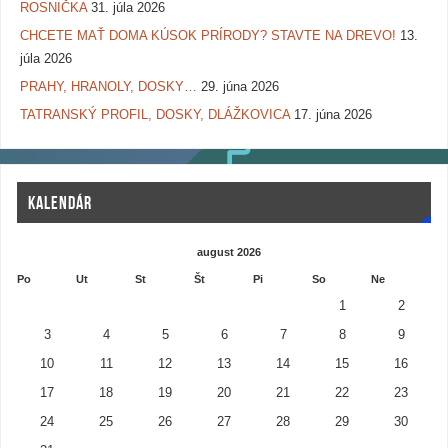
ROSNIČKA
31. júla 2026
CHCETE MAŤ DOMA KÚSOK PRÍRODY? STAVTE NA DREVO!
13.
júla 2026
PRAHY, HRANOLY, DOSKY…
29. júna 2026
TATRANSKÝ PROFIL, DOSKY, DLÁŽKOVICA
17. júna 2026
KALENDÁR
august 2026
Po
Ut
St
Št
Pi
So
Ne
1
2
3
4
5
6
7
8
9
10
11
12
13
14
15
16
17
18
19
20
21
22
23
24
25
26
27
28
29
30