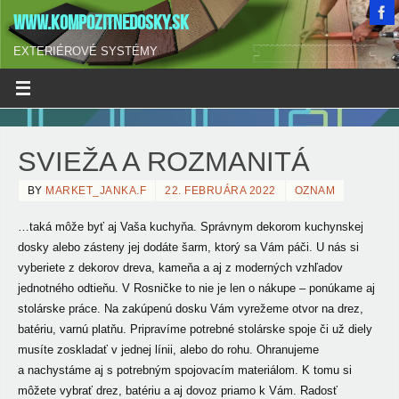
WWW.KOMPOZITNEDOSKY.SK
EXTERIÉROVÉ SYSTÉMY
SVIEŽA A ROZMANITÁ
BY
MARKET_JANKA.F
22. FEBRUÁRA 2022
OZNAM
…taká môže byť aj Vaša kuchyňa. Správnym dekorom kuchynskej
dosky alebo zásteny jej dodáte šarm, ktorý sa Vám páči. U nás si
vyberiete
z dekorov dreva, kameňa a aj z moderných vzhľadov
jednotného odtieňu. V Rosničke to nie je len o nákupe – ponúkame aj
stolárske práce. Na zakúpenú dosku Vám vyrežeme otvor na drez,
batériu, varnú platňu. Pripravíme potrebné stolárske spoje či už diely
musíte zoskladať v jednej línii, alebo do rohu. Ohranujeme
a nachystáme aj s potrebným spojovacím materiálom. K tomu si
môžete vybrať drez, batériu a aj dovoz priamo k Vám. Radosť