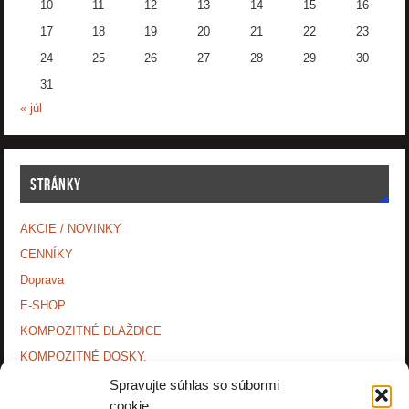
10
11
12
13
14
15
16
17
18
19
20
21
22
23
24
25
26
27
28
29
30
31
« júl
STRÁNKY
AKCIE / NOVINKY
CENNÍKY
Doprava
E-SHOP
KOMPOZITNÉ DLAŽDICE
KOMPOZITNÉ DOSKY.
KONTAKTY
Spravujte súhlas so súbormi
cookie
MONTÁŽNE NÁVODY