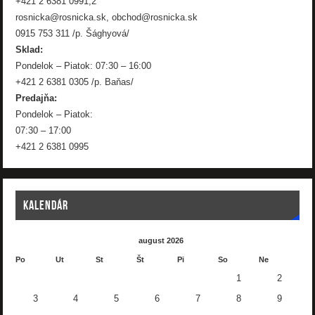
+421 2 6381 0991,2
rosnicka@rosnicka.sk, obchod@rosnicka.sk
0915 753 311 /p. Šághyová/
Sklad:
Pondelok – Piatok: 07:30 – 16:00
+421 2 6381 0305 /p. Baňas/
Predajňa:
Pondelok – Piatok:
07:30 – 17:00
+421 2 6381 0995
KALENDÁR
august 2026
Po
Ut
St
Št
Pi
So
Ne
1
2
3
4
5
6
7
8
9