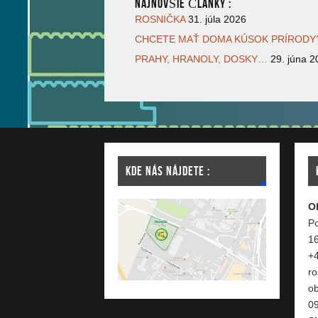
NAJNOVŠIE ČLÁNKY :
ROSNIČKA
31. júla 2026
CHCETE MAŤ DOMA KÚSOK PRÍRODY?
PRAHY, HRANOLY, DOSKY…
29. júna 2
KDE NÁS NÁJDETE :
O
Po
1
+
ro
o
09