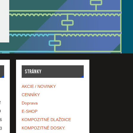
STRÁNKY
AKCIE / NOVINKY
CENNÍKY
2
Doprava
9
E-SHOP
6
KOMPOZITNÉ DLAŽDICE
KOMPOZITNÉ DOSKY.
3