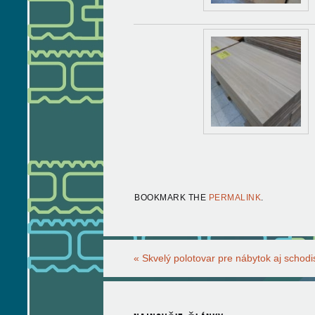
BOOKMARK THE
PERMALINK
.
«
Skvelý polotovar pre nábytok aj schodi