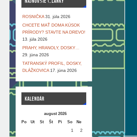
NAJNOVŠIE ČLÁNKY
ROSNIČKA
31. júla 2026
CHCETE MAŤ DOMA KÚSOK
PRÍRODY? STAVTE NA DREVO!
13. júla 2026
PRAHY, HRANOLY, DOSKY…
29. júna 2026
TATRANSKÝ PROFIL, DOSKY,
DLÁŽKOVICA
17. júna 2026
KALENDÁR
august 2026
Po
Ut
St
Št
Pi
So
Ne
1
2