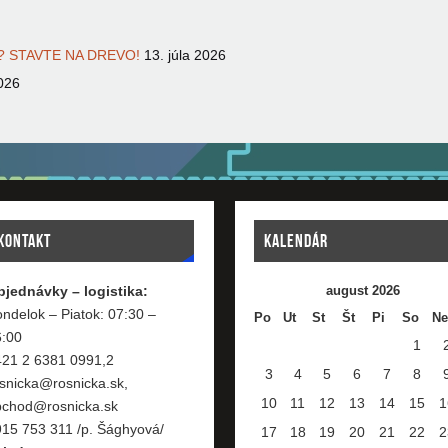
 STAVTE NA DREVO!
13. júla 2026
026
KONTAKT
KALENDÁR
bjednávky – logistika:
august 2026
ndelok – Piatok: 07:30 –
Po
Ut
St
Št
Pi
So
Ne
6:00
1
421 2 6381 0991,2
3
4
5
6
7
8
snicka@rosnicka.sk,
10
11
12
13
14
15
1
bchod@rosnicka.sk
15 753 311 /p. Šághyová/
17
18
19
20
21
22
2