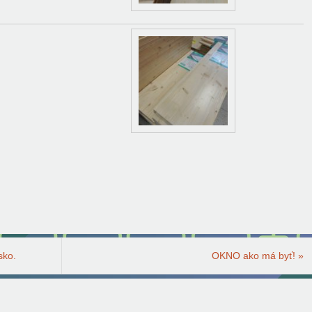
sko.
OKNO ako má byť!
»