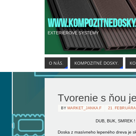
WWW.KOMPOZITNEDOSKY
EXTERIÉROVÉ SYSTÉMY
O NÁS.
KOMPOZITNÉ DOSKY.
KO
Tvorenie s ňou je
BY
MARKET_JANKA.F
21. FEBRUÁRA
DUB, BUK, SMREK 
Doska z masívneho lepeného dreva je skv