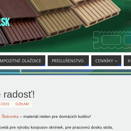
.SK
MPOZITNÉ DLAŽDICE
PRÍSLUŠENSTVO.
CENNÍKY
K
 radosť!
 2020
OZNAM
!
Škárovka
– materiál nielen pre domácich kutilov!
elá pre výrobu korpusov skriniek, pre pracovnú dosku stola,