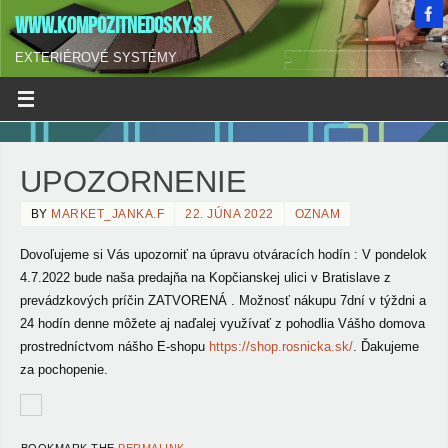
WWW.KOMPOZITNEDOSKY.SK
EXTERIÉROVÉ SYSTÉMY
UPOZORNENIE
BY
MARKET_JANKA.F
22. JÚNA 2022
OZNAM
Dovoľujeme si Vás upozorniť na úpravu otváracích hodín : V pondelok
4.7.2022
bude naša predajňa na Kopčianskej ulici v Bratislave z
prevádzkových príčin ZATVORENÁ . Možnosť nákupu 7dní v týždni a
24 hodín denne môžete aj naďalej využívať z pohodlia Vášho domova
prostredníctvom nášho E-shopu
https://shop.rosnicka.sk/
. Ďakujeme
za pochopenie.