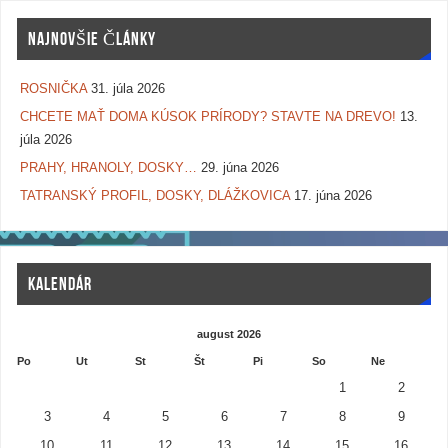
NAJNOVŠIE ČLÁNKY
ROSNIČKA
31. júla 2026
CHCETE MAŤ DOMA KÚSOK PRÍRODY? STAVTE NA DREVO!
13.
júla 2026
PRAHY, HRANOLY, DOSKY…
29. júna 2026
TATRANSKÝ PROFIL, DOSKY, DLÁŽKOVICA
17. júna 2026
KALENDÁR
august 2026
Po
Ut
St
Št
Pi
So
Ne
1
2
3
4
5
6
7
8
9
10
11
12
13
14
15
16