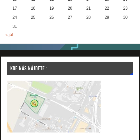
17
18
19
20
21
22
23
24
25
26
27
28
29
30
31
« júl
KDE NÁS NÁJDETE :