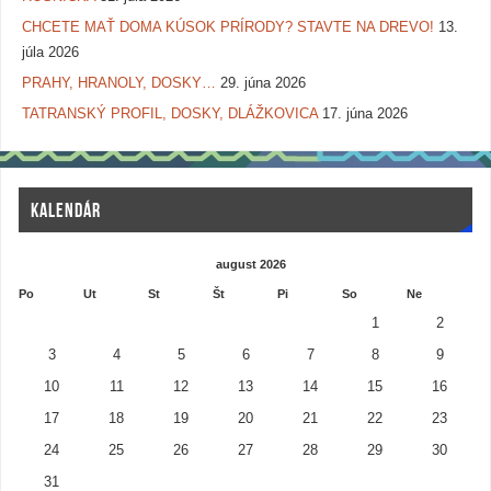
CHCETE MAŤ DOMA KÚSOK PRÍRODY? STAVTE NA DREVO!
13.
júla 2026
PRAHY, HRANOLY, DOSKY…
29. júna 2026
TATRANSKÝ PROFIL, DOSKY, DLÁŽKOVICA
17. júna 2026
KALENDÁR
august 2026
Po
Ut
St
Št
Pi
So
Ne
1
2
3
4
5
6
7
8
9
10
11
12
13
14
15
16
17
18
19
20
21
22
23
24
25
26
27
28
29
30
31