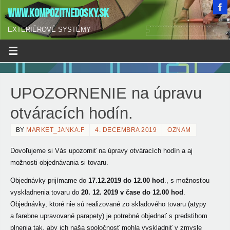
WWW.KOMPOZITNEDOSKY.SK
EXTERIÉROVÉ SYSTÉMY
UPOZORNENIE na úpravu
otváracích hodín.
BY
MARKET_JANKA.F
4. DECEMBRA 2019
OZNAM
Dovoľujeme si Vás upozorniť na úpravy otváracích hodín a aj
možnosti objednávania si tovaru.
Objednávky prijímame do
17.12.2019 do 12.00 hod
., s možnosťou
vyskladnenia tovaru do
20. 12. 2019 v čase do 12.00 hod
.
Objednávky, ktoré nie sú realizované zo skladového tovaru (atypy
a farebne upravované parapety) je potrebné objednať s predstihom
plnenia tak, aby ich naša spoločnosť mohla vyskladniť v zmysle