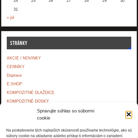
24
25
26
27
28
29
30
31
« júl
STRÁNKY
AKCIE / NOVINKY
CENNÍKY
Doprava
E-SHOP
KOMPOZITNÉ DLAŽDICE
KOMPOZITNÉ DOSKY.
KONTAKTY
Spravujte súhlas so súbormi
cookie
MONTÁŽNE NÁVODY
O NÁS.
Na poskytovanie tých najlepších skúseností používame technológie, ako sú
súbory cookie na ukladanie a/alebo prístup k informáciám o zariadení.
OCHRANA OSOBNÝCH ÚDAJOV