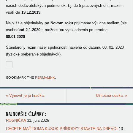
našich dodávateľských podmienok, t.j. do 5 pracovných dní, maxim.
však
do 19.12.2019.
Najbližšie objednávky
po Novom roku
prijímame výlučne mailom (nie
osobne)
od 2.1.2020
s možnosťou vyskladnenia po termíne
08.01.2020
.
Štandardný režim našej spoločnosti nabieha od dátumu 08. 01. 2020
(fyzické preberanie objednávok).
BOOKMARK THE
PERMALINK
.
«
Vynoviť je ju hračka.
Užitočná doska.
»
NAJNOVŠIE ČLÁNKY :
ROSNIČKA
31. júla 2026
CHCETE MAŤ DOMA KÚSOK PRÍRODY? STAVTE NA DREVO!
13.