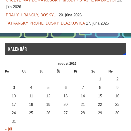
CHCETE MAŤ DOMA KÚSOK PRÍRODY? STAVTE NA DREVO!
13.
júla 2026
PRAHY, HRANOLY, DOSKY…
29. júna 2026
TATRANSKÝ PROFIL, DOSKY, DLÁŽKOVICA
17. júna 2026
KALENDÁR
august 2026
Po
Ut
St
Št
Pi
So
Ne
1
2
3
4
5
6
7
8
9
10
11
12
13
14
15
16
17
18
19
20
21
22
23
24
25
26
27
28
29
30
31
« júl