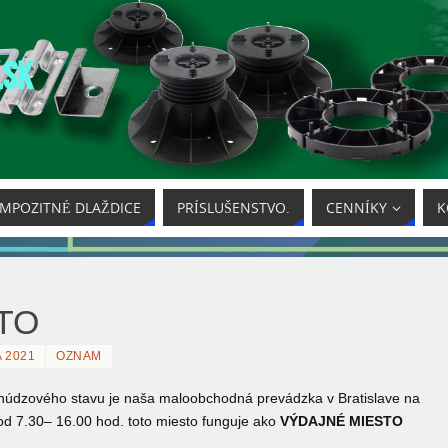
.SK
MPOZITNÉ DLAŽDICE
PRÍSLUŠENSTVO.
CENNÍKY
K
TO
 2021
OZNAM
núdzového stavu je naša maloobchodná prevádzka v Bratislave na
 od 7.30– 16.00 hod. toto miesto funguje ako
VÝDAJNÉ MIESTO