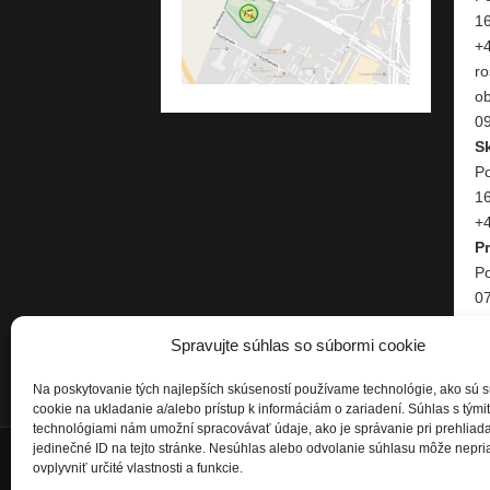
1
+
ro
o
09
S
Po
1
+4
P
Po
07
+
Spravujte súhlas so súbormi cookie
Na poskytovanie tých najlepších skúseností používame technológie, ako sú 
cookie na ukladanie a/alebo prístup k informáciám o zariadení. Súhlas s tými
technológiami nám umožní spracovávať údaje, ako je správanie pri prehliad
jedinečné ID na tejto stránke. Nesúhlas alebo odvolanie súhlasu môže nepri
ovplyvniť určité vlastnosti a funkcie.