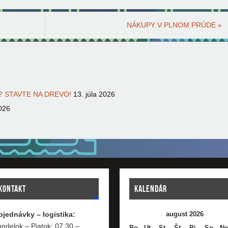
NÁKUPY V PLNOM PRÚDE
»
 STAVTE NA DREVO!
13. júla 2026
026
KONTAKT
KALENDÁR
bjednávky – logistika:
august 2026
ndelok – Piatok: 07:30 –
Po
Ut
St
Št
Pi
So
Ne