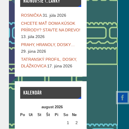
NAJNOVŠIE ČLÁNKY
ROSNIČKA
31. júla 2026
CHCETE MAŤ DOMA KÚSOK
PRÍRODY? STAVTE NA DREVO!
13. júla 2026
PRAHY, HRANOLY, DOSKY…
29. júna 2026
TATRANSKÝ PROFIL, DOSKY,
DLÁŽKOVICA
17. júna 2026
KALENDÁR
august 2026
Po
Ut
St
Št
Pi
So
Ne
1
2