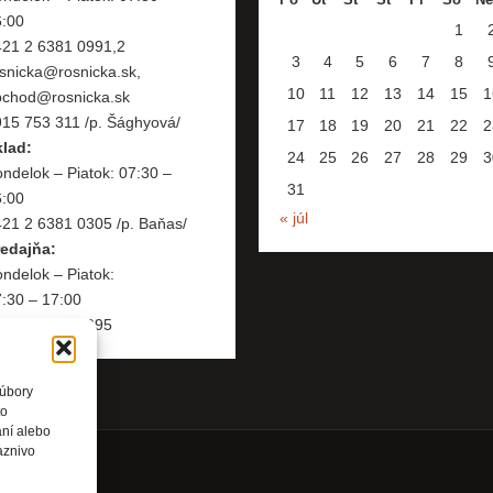
6:00
1
421 2 6381 0991,2
3
4
5
6
7
8
snicka@rosnicka.sk,
10
11
12
13
14
15
1
bchod@rosnicka.sk
15 753 311 /p. Šághyová/
17
18
19
20
21
22
2
klad:
24
25
26
27
28
29
3
ndelok – Piatok: 07:30 –
31
6:00
« júl
21 2 6381 0305 /p. Baňas/
redajňa:
ndelok – Piatok:
:30 – 17:00
421 2 6381 0995
súbory
to
aní alebo
aznivo