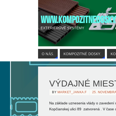
WWW.KOMPOZITNEDOSKY
EXTERIÉROVÉ SYSTÉMY
O NÁS.
KOMPOZITNÉ DOSKY.
KO
VÝDAJNÉ MIES
BY
MARKET_JANKA.F
25. NOVEMBRA
Na základe uznesenia vlády o zavedení 
Kopčianskej ulici 89 zatvorená . V čase