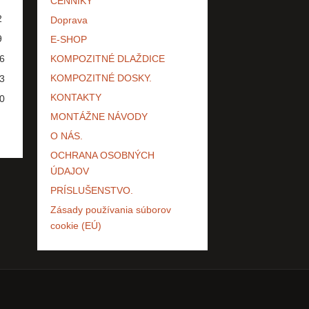
CENNÍKY
2
Doprava
9
E-SHOP
6
KOMPOZITNÉ DLAŽDICE
KOMPOZITNÉ DOSKY.
3
KONTAKTY
0
MONTÁŽNE NÁVODY
O NÁS.
OCHRANA OSOBNÝCH
ÚDAJOV
PRÍSLUŠENSTVO.
Zásady používania súborov
cookie (EÚ)