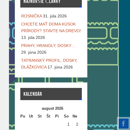
NAJNOVŠIE ČLÁNKY
ROSNIČKA
31. júla 2026
CHCETE MAŤ DOMA KÚSOK
PRÍRODY? STAVTE NA DREVO!
13. júla 2026
PRAHY, HRANOLY, DOSKY…
29. júna 2026
TATRANSKÝ PROFIL, DOSKY,
DLÁŽKOVICA
17. júna 2026
KALENDÁR
august 2026
Po
Ut
St
Št
Pi
So
Ne
1
2