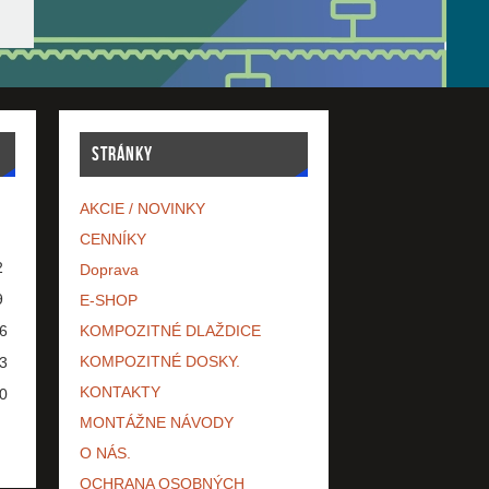
STRÁNKY
AKCIE / NOVINKY
CENNÍKY
2
Doprava
9
E-SHOP
6
KOMPOZITNÉ DLAŽDICE
KOMPOZITNÉ DOSKY.
3
KONTAKTY
0
MONTÁŽNE NÁVODY
O NÁS.
OCHRANA OSOBNÝCH