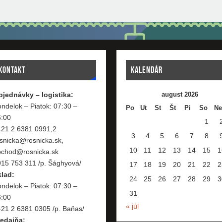
KONTAKT
KALENDÁR
bjednávky – logistika:
august 2026
ndelok – Piatok: 07:30 –
Po
Ut
St
Št
Pi
So
Ne
6:00
1
421 2 6381 0991,2
3
4
5
6
7
8
snicka@rosnicka.sk,
10
11
12
13
14
15
1
bchod@rosnicka.sk
15 753 311 /p. Šághyová/
17
18
19
20
21
22
2
klad:
24
25
26
27
28
29
3
ndelok – Piatok: 07:30 –
31
6:00
« júl
21 2 6381 0305 /p. Baňas/
redajňa: