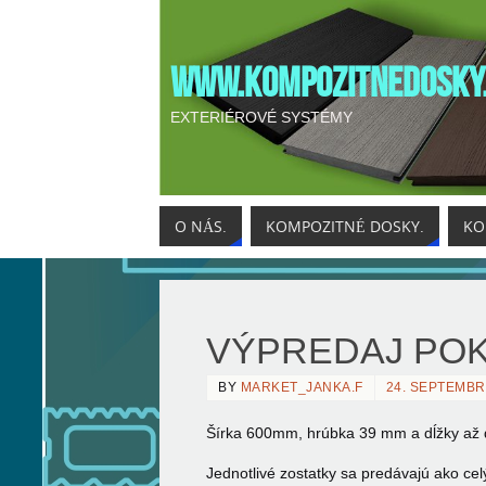
WWW.KOMPOZITNEDOSKY
EXTERIÉROVÉ SYSTÉMY
O NÁS.
KOMPOZITNÉ DOSKY.
KO
VÝPREDAJ POK
BY
MARKET_JANKA.F
24. SEPTEMBR
Šírka 600mm, hrúbka 39 mm a dĺžky až
Jednotlivé zostatky sa predávajú ako ce