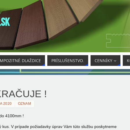
.SK
MPOZITNÉ DLAŽDICE
PRÍSLUŠENSTVO.
CENNÍKY
K
RAČUJE !
A 2020
OZNAM
 do 4100mm !
lý kus. V prípade požiadavky úprav Vám túto službu poskytneme