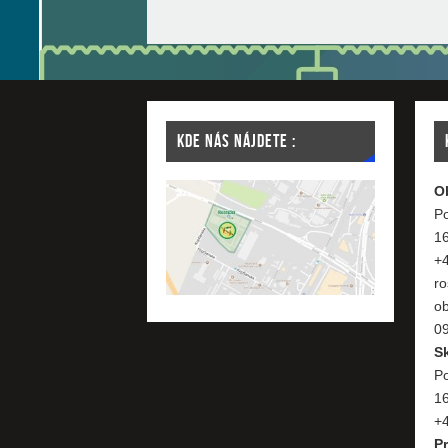
KDE NÁS NÁJDETE :
O
Po
1
+
ro
o
09
S
Po
1
+4
P