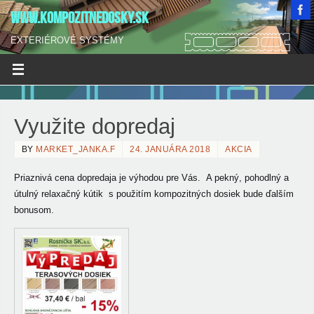
WWW.KOMPOZITNEDOSKY.SK
EXTERIÉROVÉ SYSTÉMY
Využite dopredaj
BY
MARKET_JANKA.F
24. JANUÁRA 2018
AKCIA
Priaznivá cena dopredaja je výhodou pre Vás. A pekný, pohodlný a
útulný relaxačný kútik s použitím kompozitných dosiek bude ďalším
bonusom.