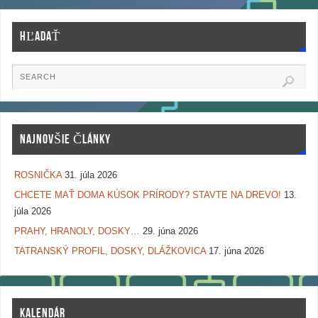
HĽADAŤ
NAJNOVŠIE ČLÁNKY
ROSNIČKA
31. júla 2026
CHCETE MAŤ DOMA KÚSOK PRÍRODY? STAVTE NA DREVO!
13.
júla 2026
PRAHY, HRANOLY, DOSKY…
29. júna 2026
TATRANSKÝ PROFIL, DOSKY, DLÁŽKOVICA
17. júna 2026
KALENDÁR