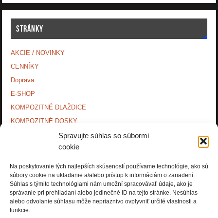
STRÁNKY
AKCIE / NOVINKY
CENNÍKY
Doprava
E-SHOP
KOMPOZITNÉ DLAŽDICE
KOMPOZITNÉ DOSKY.
KONTAKTY
Spravujte súhlas so súbormi
cookie
MONTÁŽNE NÁVODY
O NÁS.
Na poskytovanie tých najlepších skúseností používame technológie, ako sú
súbory cookie na ukladanie a/alebo prístup k informáciám o zariadení.
OCHRANA OSOBNÝCH ÚDAJOV
Súhlas s týmito technológiami nám umožní spracovávať údaje, ako je
PRÍSLUŠENSTVO.
správanie pri prehliadaní alebo jedinečné ID na tejto stránke. Nesúhlas
alebo odvolanie súhlasu môže nepriaznivo ovplyvniť určité vlastnosti a
Zásady používania súborov cookie (EÚ)
funkcie.