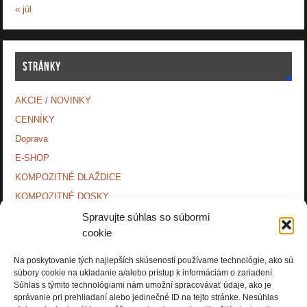
« júl
STRÁNKY
AKCIE / NOVINKY
CENNÍKY
Doprava
E-SHOP
KOMPOZITNÉ DLAŽDICE
KOMPOZITNÉ DOSKY.
KONTAKTY
Spravujte súhlas so súbormi
cookie
MONTÁŽNE NÁVODY
O NÁS.
Na poskytovanie tých najlepších skúseností používame technológie, ako sú
súbory cookie na ukladanie a/alebo prístup k informáciám o zariadení.
OCHRANA OSOBNÝCH ÚDAJOV
Súhlas s týmito technológiami nám umožní spracovávať údaje, ako je
PRÍSLUŠENSTVO.
správanie pri prehliadaní alebo jedinečné ID na tejto stránke. Nesúhlas