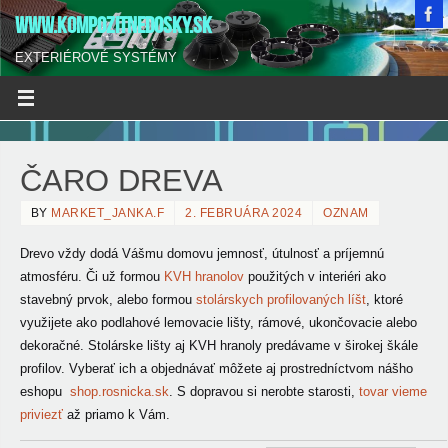
WWW.KOMPOZITNEDOSKY.SK
EXTERIÉROVÉ SYSTÉMY
ČARO DREVA
BY
MARKET_JANKA.F
2. FEBRUÁRA 2024
OZNAM
Drevo vždy dodá Vášmu domovu jemnosť, útulnosť a
príjemnú
atmosféru. Či už formou
KVH hranolov
použitých v interiéri ako
stavebný prvok, alebo formou
stolárskych profilovaných líšt
, ktoré
využijete ako podlahové lemovacie lišty, rámové, ukončovacie alebo
dekoračné. Stolárske lišty aj KVH hranoly predávame v širokej škále
profilov. Vyberať ich a objednávať môžete aj prostredníctvom nášho
eshopu
shop.rosnicka.sk
. S dopravou si nerobte starosti,
tovar vieme
priviezť
až priamo k Vám.