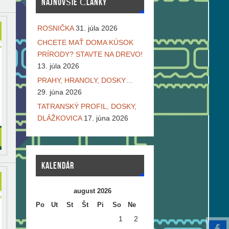
NAJNOVŠIE ČLÁNKY
ROSNIČKA
31. júla 2026
CHCETE MAŤ DOMA KÚSOK
PRÍRODY? STAVTE NA DREVO!
13. júla 2026
PRAHY, HRANOLY, DOSKY…
29. júna 2026
TATRANSKÝ PROFIL, DOSKY,
DLÁŽKOVICA
17. júna 2026
KALENDÁR
august 2026
Po
Ut
St
Št
Pi
So
Ne
1
2