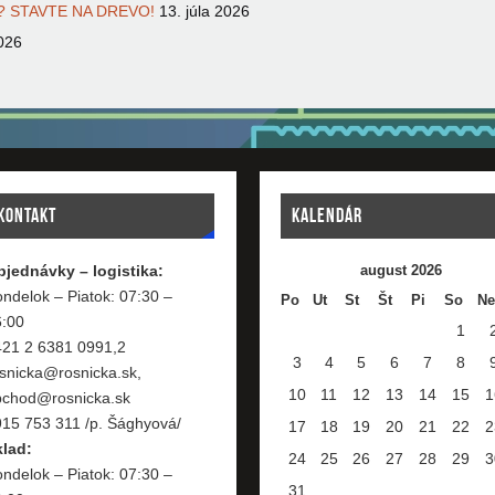
 STAVTE NA DREVO!
13. júla 2026
026
KONTAKT
KALENDÁR
bjednávky – logistika:
august 2026
ndelok – Piatok: 07:30 –
Po
Ut
St
Št
Pi
So
Ne
6:00
1
421 2 6381 0991,2
3
4
5
6
7
8
snicka@rosnicka.sk,
10
11
12
13
14
15
1
bchod@rosnicka.sk
15 753 311 /p. Šághyová/
17
18
19
20
21
22
2
klad:
24
25
26
27
28
29
3
ndelok – Piatok: 07:30 –
31