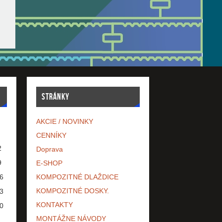
STRÁNKY
AKCIE / NOVINKY
CENNÍKY
2
Doprava
9
E-SHOP
6
KOMPOZITNÉ DLAŽDICE
KOMPOZITNÉ DOSKY.
3
KONTAKTY
0
MONTÁŽNE NÁVODY