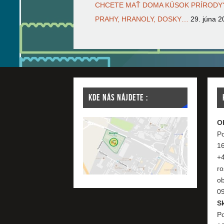
CHCETE MAŤ DOMA KÚSOK PRÍRODY?
PRAHY, HRANOLY, DOSKY…
29. júna 2
KDE NÁS NÁJDETE :
O
Po
1
+
ro
o
09
S
Po