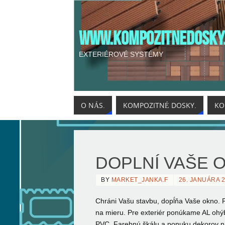
WWW.KOMPOZITNEDOSKY
EXTERIÉROVÉ SYSTÉMY
O NÁS.
KOMPOZITNÉ DOSKY.
KO
DOPLNÍ VAŠE 
BY
MARKET_JANKA.F
26. JANUÁRA 
Chráni Vašu stavbu, dopĺňa Vaše okno. Pa
na mieru. Pre exteriér ponúkame AL ohýb
PVC. Farebnú škálu a ponuku dekorov ná