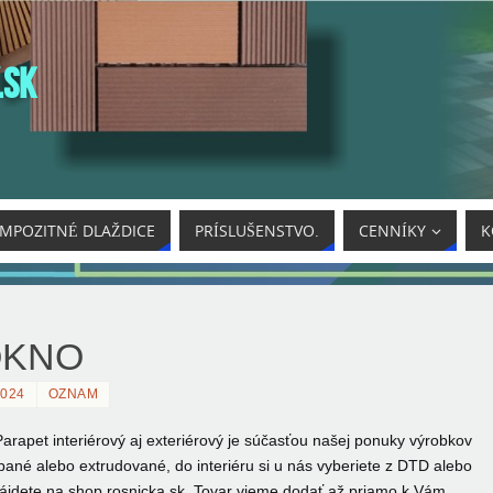
.SK
MPOZITNÉ DLAŽDICE
PRÍSLUŠENSTVO.
CENNÍKY
K
OKNO
2024
OZNAM
rapet interiérový aj exteriérový je
súčasťou našej ponuky výrobkov
ané alebo extrudované, do interiéru si u nás vyberiete z DTD alebo
jdete na shop.rosnicka.sk. Tovar vieme dodať až priamo k Vám.