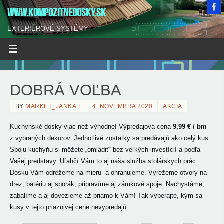
WWW.KOMPOZITNEDOSKY.SK
EXTERIÉROVÉ SYSTÉMY
DOBRÁ VOĽBA
BY
MARKET_JANKA.F
4. NOVEMBRA 2020
AKCIA
Kuchynské dosky viac než výhodne! Výpredajová cena
9,99 € / bm
z vybraných dekorov.
Jednotlivé zostatky sa predávajú ako celý kus.
Spoju kuchyňu si môžete „omladiť“ bez veľkých investícií a podľa
Vašej predstavy. Uľahčí Vám to aj naša služba stolárskych prác.
Dosku Vám odrežeme na mieru a ohranujeme. Vyrežeme otvory na
drez, batériu aj sporák, pripravíme aj zámkové spoje. Nachystáme,
zabalíme a aj dovezieme až priamo k Vám! Tak vyberajte, kým sa
kusy v tejto priaznivej cene nevypredajú.