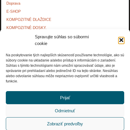
Doprava
E-SHOP
KOMPOZITNÉ DLAŽDICE
KOMPOZITNÉ DOSKY.
KONTAKTY
Spravujte súhlas so súbormi
cookie
MONTÁŽNE NÁVODY
O NÁS.
Na poskytovanie tých najlepších skúseností používame technológie, ako sú
súbory cookie na ukladanie a/alebo prístup k informáciám o zariadení.
OCHRANA OSOBNÝCH ÚDAJOV
Súhlas s týmito technológiami nám umožní spracovávať údaje, ako je
PRÍSLUŠENSTVO.
správanie pri prehliadaní alebo jedinečné ID na tejto stránke. Nesúhlas
alebo odvolanie súhlasu môže nepriaznivo ovplyvniť určité vlastnosti a
Zásady používania súborov cookie (EÚ)
funkcie.
Prijať
Odmietnuť
Copyright © Rosnička Slovakia, a.s. 2018. All Rights Reserved.
Zobraziť predvoľby
POWERED BY
PARABOLA
&
WORDPRESS.