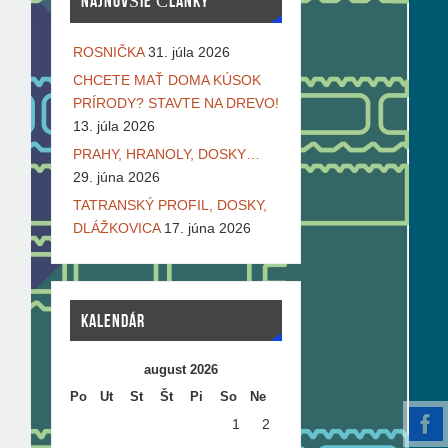
NAJNOVŠIE ČLÁNKY
ROSNIČKA
31. júla 2026
CHCETE MAŤ DOMA KÚSOK
PRÍRODY? STAVTE NA DREVO!
13. júla 2026
PRAHY, HRANOLY, DOSKY…
29. júna 2026
TATRANSKÝ PROFIL, DOSKY,
DLÁŽKOVICA
17. júna 2026
KALENDÁR
august 2026
Po
Ut
St
Št
Pi
So
Ne
1
2