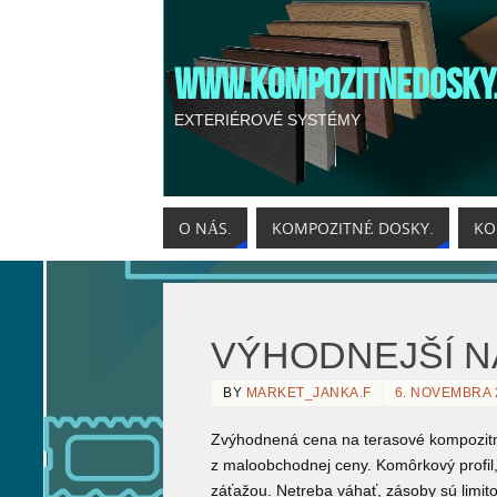
WWW.KOMPOZITNEDOSKY
EXTERIÉROVÉ SYSTÉMY
O NÁS.
KOMPOZITNÉ DOSKY.
KO
VÝHODNEJŠÍ 
BY
MARKET_JANKA.F
6. NOVEMBRA 
Zvýhodnená cena na terasové kompozit
z maloobchodnej ceny. Komôrkový profi
záťažou. Netreba váhať, zásoby sú limit