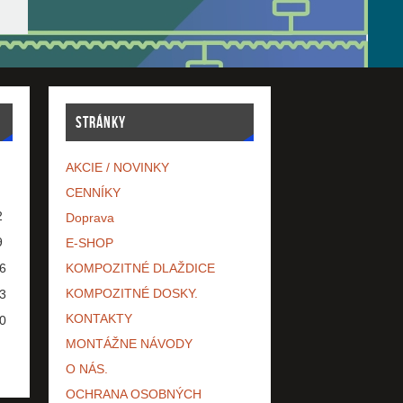
STRÁNKY
AKCIE / NOVINKY
CENNÍKY
2
Doprava
9
E-SHOP
6
KOMPOZITNÉ DLAŽDICE
KOMPOZITNÉ DOSKY.
3
KONTAKTY
0
MONTÁŽNE NÁVODY
O NÁS.
OCHRANA OSOBNÝCH