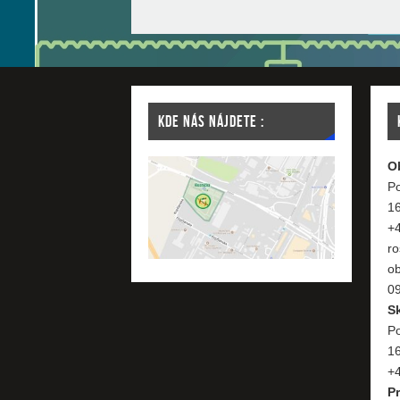
KDE NÁS NÁJDETE :
O
Po
1
+
ro
o
09
S
Po
1
+4
P