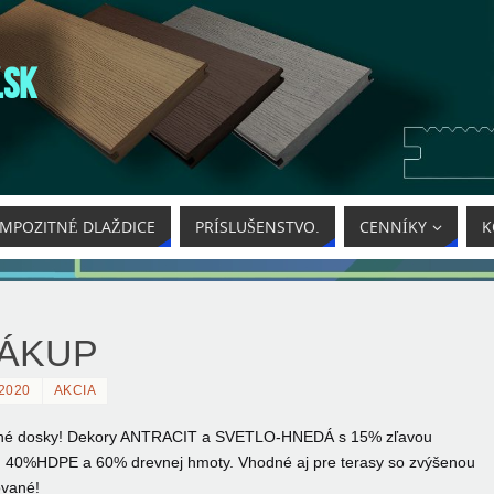
.SK
MPOZITNÉ DLAŽDICE
PRÍSLUŠENSTVO.
CENNÍKY
K
NÁKUP
2020
AKCIA
né dosky!
Dekory ANTRACIT a SVETLO-HNEDÁ s 15% zľavou
l, 40%HDPE a 60% drevnej hmoty. Vhodné aj pre terasy so zvýšenou
ované!