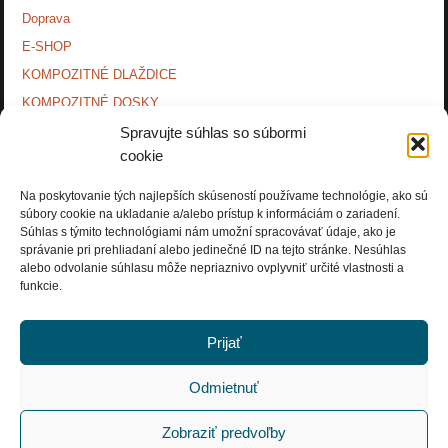
Doprava
E-SHOP
KOMPOZITNÉ DLAŽDICE
KOMPOZITNÉ DOSKY.
KONTAKTY
Spravujte súhlas so súbormi
cookie
MONTÁŽNE NÁVODY
O NÁS.
Na poskytovanie tých najlepších skúseností používame technológie, ako sú
súbory cookie na ukladanie a/alebo prístup k informáciám o zariadení.
OCHRANA OSOBNÝCH ÚDAJOV
Súhlas s týmito technológiami nám umožní spracovávať údaje, ako je
PRÍSLUŠENSTVO.
správanie pri prehliadaní alebo jedinečné ID na tejto stránke. Nesúhlas
alebo odvolanie súhlasu môže nepriaznivo ovplyvniť určité vlastnosti a
Zásady používania súborov cookie (EÚ)
funkcie.
Prijať
Odmietnuť
Copyright © Rosnička Slovakia, a.s. 2018. All Rights Reserved.
Zobraziť predvoľby
POWERED BY
PARABOLA
&
WORDPRESS.