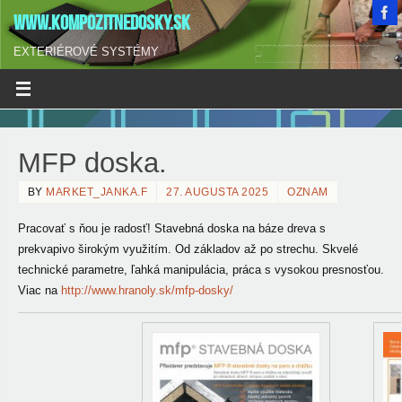
WWW.KOMPOZITNEDOSKY.SK
EXTERIÉROVÉ SYSTÉMY
MFP doska.
BY
MARKET_JANKA.F
27. AUGUSTA 2025
OZNAM
Pracovať s ňou je radosť! Stavebná doska na báze dreva
s
prekvapivo širokým využitím. Od základov až po strechu. Skvelé
technické parametre, ľahká manipulácia, práca s vysokou presnosťou.
Viac na
http://www.hranoly.sk/mfp-dosky/