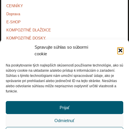
CENNÍKY
Doprava
E-SHOP
KOMPOZITNÉ DLAŽDICE
KOMPOZITNÉ DOSKY.
KONTAKTY
Spravujte súhlas so súbormi
cookie
MONTÁŽNE NÁVODY
O NÁS.
Na poskytovanie tých najlepších skúseností používame technológie, ako sú
súbory cookie na ukladanie a/alebo prístup k informáciám o zariadení.
OCHRANA OSOBNÝCH ÚDAJOV
Súhlas s týmito technológiami nám umožní spracovávať údaje, ako je
PRÍSLUŠENSTVO.
správanie pri prehliadaní alebo jedinečné ID na tejto stránke. Nesúhlas
alebo odvolanie súhlasu môže nepriaznivo ovplyvniť určité vlastnosti a
Zásady používania súborov cookie (EÚ)
funkcie.
Prijať
Odmietnuť
Copyright © Rosnička Slovakia, a.s. 2018. All Rights Reserved.