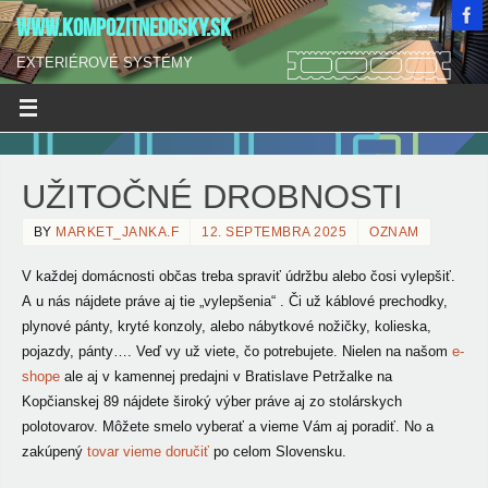
WWW.KOMPOZITNEDOSKY.SK
EXTERIÉROVÉ SYSTÉMY
UŽITOČNÉ DROBNOSTI
BY
MARKET_JANKA.F
12. SEPTEMBRA 2025
OZNAM
V každej domácnosti občas treba spraviť údržbu alebo čosi vylepšiť.
A u nás nájdete práve aj tie „vylepšenia“ .
Či už káblové prechodky,
plynové pánty, kryté konzoly, alebo nábytkové nožičky, kolieska,
pojazdy, pánty…. Veď vy už viete, čo potrebujete. Nielen na našom
e-
shope
ale aj v kamennej predajni v Bratislave Petržalke na
Kopčianskej 89 nájdete široký výber práve aj zo stolárskych
polotovarov. Môžete smelo vyberať a vieme Vám aj poradiť. No a
zakúpený
tovar vieme doručiť
po celom Slovensku.