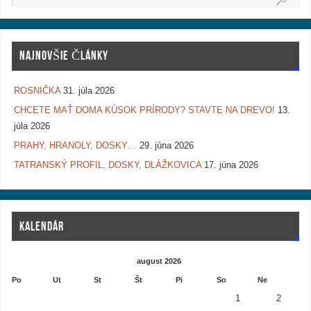
NAJNOVŠIE ČLÁNKY
ROSNIČKA
31. júla 2026
CHCETE MAŤ DOMA KÚSOK PRÍRODY? STAVTE NA DREVO!
13.
júla 2026
PRAHY, HRANOLY, DOSKY…
29. júna 2026
TATRANSKÝ PROFIL, DOSKY, DLÁŽKOVICA
17. júna 2026
KALENDÁR
august 2026
Po
Ut
St
Št
Pi
So
Ne
1
2