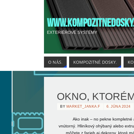
WWW.KOMPOZITNEDOSKY
EXTERIÉROVÉ SYSTÉMY
O NÁS.
KOMPOZITNÉ DOSKY.
KO
OKNO, KTORÉM
BY
MARKET_JANKA.F
6. JÚNA 2024
Ako inak – no pekne kompletné
vnútorný. Hliníkový ohýbaný alebo extru
môžete z farieb aj dekorov, ktoré m