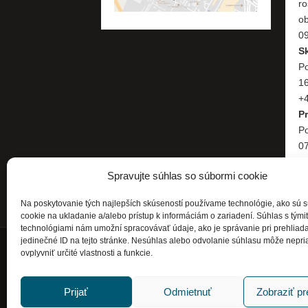
ro
o
09
S
Po
1
+4
P
Po
07
+
Spravujte súhlas so súbormi cookie
Na poskytovanie tých najlepších skúseností používame technológie, ako sú 
cookie na ukladanie a/alebo prístup k informáciám o zariadení. Súhlas s tými
technológiami nám umožní spracovávať údaje, ako je správanie pri prehliad
jedinečné ID na tejto stránke. Nesúhlas alebo odvolanie súhlasu môže nepri
ovplyvniť určité vlastnosti a funkcie.
Prijať
Odmietnuť
Zobraziť p