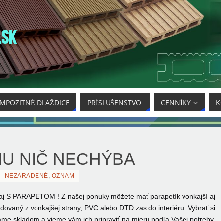
.SK
MPOZITNÉ DLAŽDICE
PRÍSLUŠENSTVO.
CENNÍKY
K
U NIČ NECHÝBA
NEZARADENÉ
,
OZNAM
 aj S PARAPETOM ! Z našej ponuky môžete mať parapetík
vonkajší aj
dovaný z vonkajšej strany, PVC alebo DTD zas do interiéru. Vybrať si
áme skladom a vieme vám ich pripraviť na mieru podľa Vašej potreby.