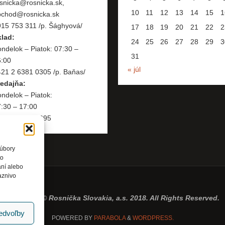
snicka@rosnicka.sk,
10
11
12
13
14
15
1
bchod@rosnicka.sk
15 753 311 /p. Šághyová/
17
18
19
20
21
22
2
klad:
24
25
26
27
28
29
3
ndelok – Piatok: 07:30 –
31
6:00
« júl
21 2 6381 0305 /p. Baňas/
redajňa:
ndelok – Piatok:
:30 – 17:00
421 2 6381 0995
súbory
to
aní alebo
aznivo
Copyright © Rosnička Slovakia, a.s. 2018. All Rights Reserved.
redvoľby
POWERED BY
PARABOLA
&
WORDPRESS.