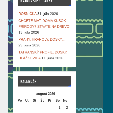
NAJNOVŠIE ČLÁNKY
ROSNIČKA
31. júla 2026
CHCETE MAŤ DOMA KÚSOK
PRÍRODY? STAVTE NA DREVO!
13. júla 2026
PRAHY, HRANOLY, DOSKY…
29. júna 2026
TATRANSKÝ PROFIL, DOSKY,
DLÁŽKOVICA
17. júna 2026
KALENDÁR
august 2026
Po
Ut
St
Št
Pi
So
Ne
1
2