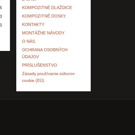
6
KOMPOZITNÉ DLAŽDICE
KOMPOZITNÉ DOSKY.
3
KONTAKTY
0
MONTÁŽNE NÁVODY
O NÁS.
OCHRANA OSOBNÝCH
ÚDAJOV
PRÍSLUŠENSTVO.
Zásady používania súborov
cookie (EÚ)