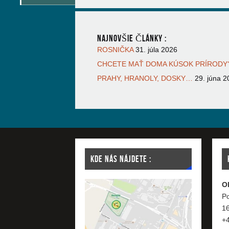
NAJNOVŠIE ČLÁNKY :
ROSNIČKA
31. júla 2026
CHCETE MAŤ DOMA KÚSOK PRÍRODY?
PRAHY, HRANOLY, DOSKY…
29. júna 2
KDE NÁS NÁJDETE :
O
Po
1
+