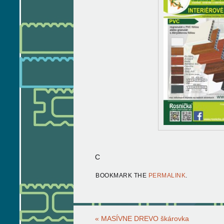
C
BOOKMARK THE
PERMALINK
.
«
MASÍVNE DREVO škárovka