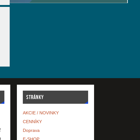
STRÁNKY
AKCIE / NOVINKY
CENNÍKY
2
Doprava
9
E-SHOP