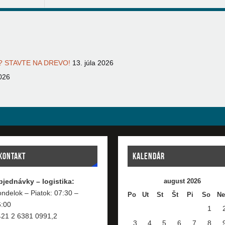
 STAVTE NA DREVO!
13. júla 2026
026
KONTAKT
KALENDÁR
bjednávky – logistika:
august 2026
ndelok – Piatok: 07:30 –
Po
Ut
St
Št
Pi
So
Ne
6:00
1
421 2 6381 0991,2
3
4
5
6
7
8