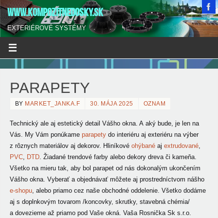
WWW.KOMPOZITNEDOSKY.SK
EXTERIÉROVÉ SYSTÉMY
PARAPETY
BY
MARKET_JANKA.F
30. MÁJA 2025
OZNAM
Technický ale aj estetický detail Vášho okna. A aký bude, je len na
Vás. My Vám ponúkame
parapety
do interiéru aj exteriéru na výber
z
rôznych materiálov aj dekorov. Hliníkové
ohýbané
aj
extrudované
,
PVC
,
DTD
. Žiadané trendové farby alebo dekory dreva či kameňa.
Všetko na mieru tak, aby bol parapet od nás dokonalým ukončením
Vášho okna. Vyberať a objednávať môžete aj prostredníctvom nášho
e-shopu
, alebo priamo cez naše obchodné oddelenie. Všetko dodáme
aj s doplnkovým tovarom /koncovky, skrutky, stavebná chémia/
a dovezieme až priamo pod Vaše okná. Vaša Rosnička Sk s.r.o.