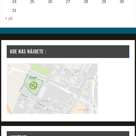
24
25
26
27
28
29
30
31
« júl
KDE NÁS NÁJDETE :