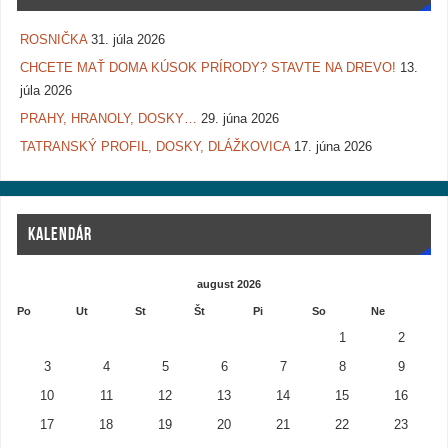
ROSNIČKA
31. júla 2026
CHCETE MAŤ DOMA KÚSOK PRÍRODY? STAVTE NA DREVO!
13.
júla 2026
PRAHY, HRANOLY, DOSKY…
29. júna 2026
TATRANSKÝ PROFIL, DOSKY, DLÁŽKOVICA
17. júna 2026
KALENDÁR
august 2026
Po
Ut
St
Št
Pi
So
Ne
1
2
3
4
5
6
7
8
9
10
11
12
13
14
15
16
17
18
19
20
21
22
23