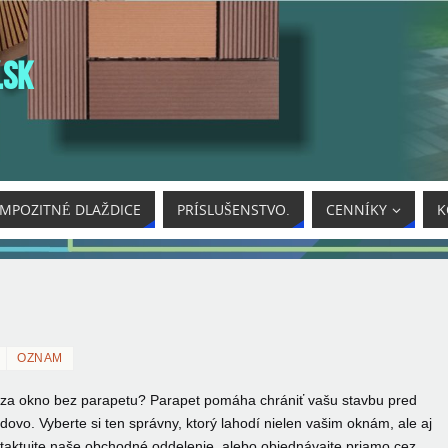
.SK
MPOZITNÉ DLAŽDICE
PRÍSLUŠENSTVO.
CENNÍKY
K
OZNAM
o za okno bez parapetu? Parapet pomáha chrániť vašu
stavbu pred
ovo. Vyberte si ten správny, ktorý lahodí nielen vašim oknám, ale aj
ntaktujte naše obchodné oddelenie, alebo objednávajte priamo cez