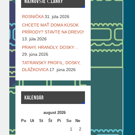
NAJNOVŠIE ČLÁNKY
ROSNIČKA
31. júla 2026
CHCETE MAŤ DOMA KÚSOK
PRÍRODY? STAVTE NA DREVO!
13. júla 2026
PRAHY, HRANOLY, DOSKY…
29. júna 2026
TATRANSKÝ PROFIL, DOSKY,
DLÁŽKOVICA
17. júna 2026
KALENDÁR
august 2026
Po
Ut
St
Št
Pi
So
Ne
1
2