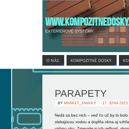
WWW.KOMPOZITNEDOSKY
EXTERIÉROVÉ SYSTÉMY
O NÁS.
KOMPOZITNÉ DOSKY.
KO
PARAPETY
BY
MARKET_JANKA.F
17. JÚNA 2025
Nedá sa bez nich – veď čo už by to bol
stekajúcou vodou a dopĺňa okna aj vzhľad
vášmu oku. Zmerajte si ich veľkosť, sko