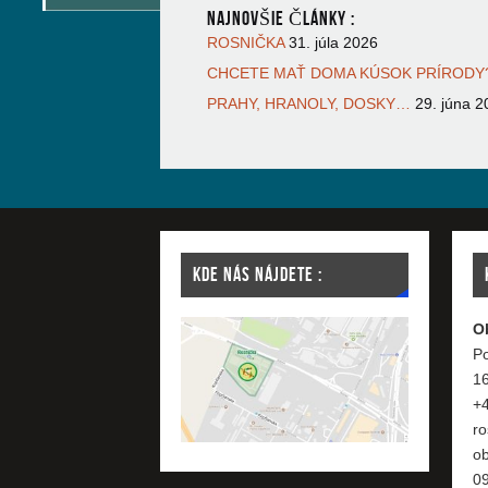
NAJNOVŠIE ČLÁNKY :
ROSNIČKA
31. júla 2026
CHCETE MAŤ DOMA KÚSOK PRÍRODY?
PRAHY, HRANOLY, DOSKY…
29. júna 2
KDE NÁS NÁJDETE :
O
Po
1
+
ro
o
09