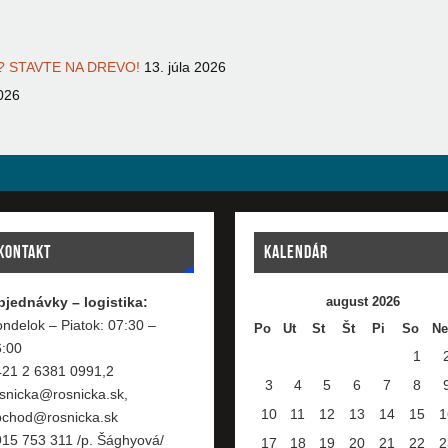
 STAVTE NA DREVO!
13. júla 2026
026
KONTAKT
KALENDÁR
bjednávky – logistika:
august 2026
ndelok – Piatok: 07:30 –
Po
Ut
St
Št
Pi
So
Ne
6:00
1
421 2 6381 0991,2
3
4
5
6
7
8
snicka@rosnicka.sk,
10
11
12
13
14
15
1
bchod@rosnicka.sk
15 753 311 /p. Šághyová/
17
18
19
20
21
22
2