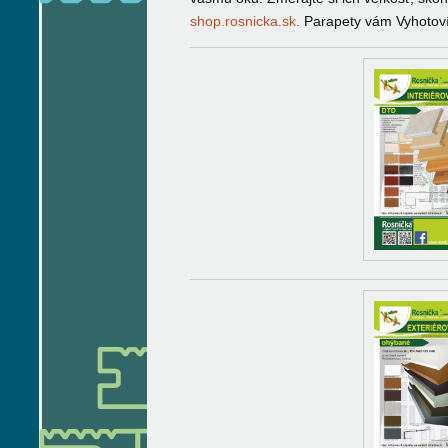
shop.rosnicka.sk.
Parapety vám Vyhotoví