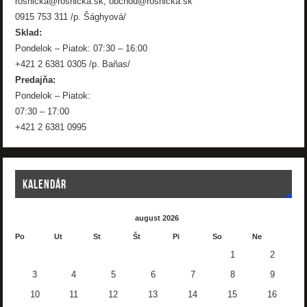
rosnicka@rosnicka.sk, obchod@rosnicka.sk
0915 753 311 /p. Šághyová/
Sklad:
Pondelok – Piatok: 07:30 – 16:00
+421 2 6381 0305 /p. Baňas/
Predajňa:
Pondelok – Piatok:
07:30 – 17:00
+421 2 6381 0995
KALENDÁR
august 2026
Po
Ut
St
Št
Pi
So
Ne
1
2
3
4
5
6
7
8
9
10
11
12
13
14
15
16