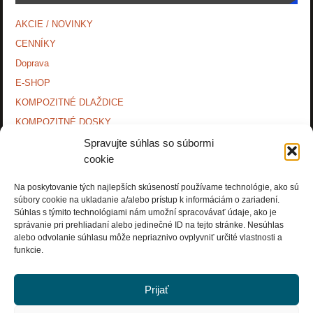
AKCIE / NOVINKY
CENNÍKY
Doprava
E-SHOP
KOMPOZITNÉ DLAŽDICE
KOMPOZITNÉ DOSKY.
KONTAKTY
Spravujte súhlas so súbormi
cookie
MONTÁŽNE NÁVODY
O NÁS.
Na poskytovanie tých najlepších skúseností používame technológie, ako sú
súbory cookie na ukladanie a/alebo prístup k informáciám o zariadení.
OCHRANA OSOBNÝCH ÚDAJOV
Súhlas s týmito technológiami nám umožní spracovávať údaje, ako je
PRÍSLUŠENSTVO.
správanie pri prehliadaní alebo jedinečné ID na tejto stránke. Nesúhlas
alebo odvolanie súhlasu môže nepriaznivo ovplyvniť určité vlastnosti a
Zásady používania súborov cookie (EÚ)
funkcie.
Prijať