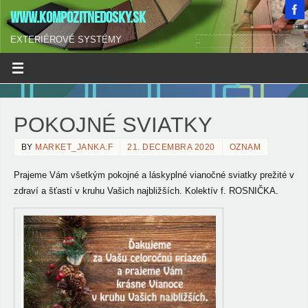
WWW.KOMPOZITNEDOSKY.SK
EXTERIÉROVÉ SYSTÉMY
POKOJNÉ SVIATKY
BY
MARKET_JANKA.F
21. DECEMBRA 2020
OZNAM
Prajeme Vám všetkým pokojné a láskyplné vianočné sviatky prežité v
zdraví a šťastí v kruhu Vašich najbližších. Kolektív f. ROSNIČKA.